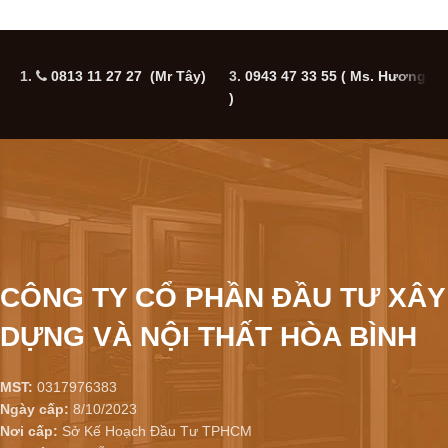
1.
0813 11 27 27 (Mr Tây)
3.
0943 47 33 55
( Ms. Hương
5
)
CÔNG TY CỔ PHẦN ĐẦU TƯ XÂY
DỰNG VÀ NỘI THẤT HÒA BÌNH
MST:
0317976383
Ngày cấp:
8/10/2023
Nơi cấp:
Sở Kế Hoạch Đầu Tư TPHCM