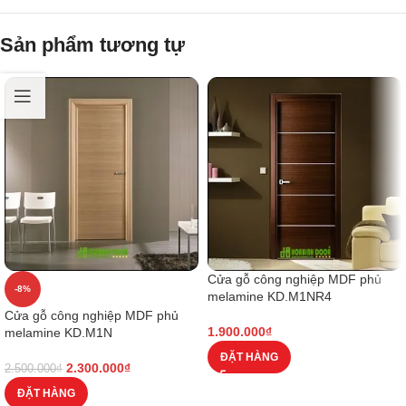
Sản phẩm tương tự
Cửa gỗ công nghiệp MDF phủ
-8%
melamine KD.M1NR4
Cửa gỗ công nghiệp MDF phủ
1.900.000
₫
melamine KD.M1N
ĐẶT HÀNG
2.300.000
₫
2.500.000
₫
ĐẶT HÀNG