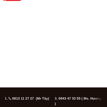
1.
0813 11 27 27 (Mr Tây)
3.
0943 47 33 55
( Ms. Hương
5
)