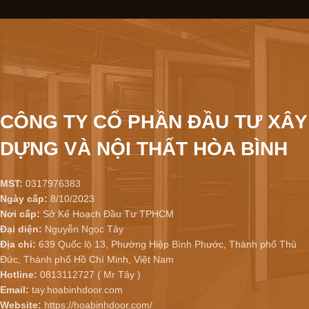
CÔNG TY CỔ PHẦN ĐẦU TƯ XÂY
DỰNG VÀ NỘI THẤT HÒA BÌNH
MST:
0317976383
Ngày cấp:
8/10/2023
Nơi cấp:
Sở Kế Hoạch Đầu Tư TPHCM
Đại diện:
Nguyễn Ngọc Tây
Địa chỉ:
639 Quốc lộ 13, Phường Hiệp Bình Phước, Thành phố Thủ
Đức, Thành phố Hồ Chí Minh, Việt Nam
Hotline:
0813112727 ( Mr Tây )
Email:
tay.hoabinhdoor.com
Website:
https://hoabinhdoor.com/