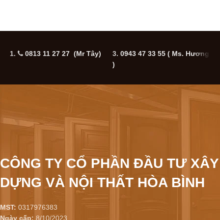
1.
0813 11 27 27 (Mr Tây)
3.
0943 47 33 55
( Ms. Hương
5
)
CÔNG TY CỔ PHẦN ĐẦU TƯ XÂY
DỰNG VÀ NỘI THẤT HÒA BÌNH
MST:
0317976383
Ngày cấp:
8/10/2023