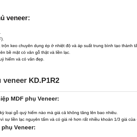
ủ veneer
:
.
).
và trộn keo chuyên dụng ép ở nhiệt độ và áp suất trung bình tạo thành t
n bề mặt có vân gỗ thật và liền lạc.
uý hiếm và có vân đẹp.
 veneer
KD.P1R2
hiệp MDF phụ Veneer
:
kỳ loại gỗ quý hiếm nào mà giá cả không tăng lên bao nhiêu.
ì sự liền lạc nguyên tấm và có giá rẻ hơn rất nhiều khoản 1/3 giá của
 phụ Veneer
: