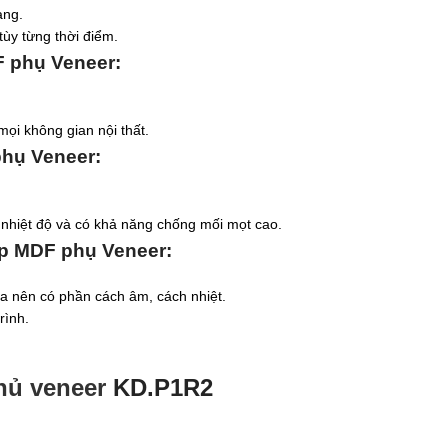
ạng.
tùy từng thời điểm.
F phụ Veneer
:
mọi không gian nội thất.
phụ Veneer
:
i nhiệt độ và có khả năng chống mối mọt cao.
ệp MDF phụ Veneer
:
a nên có phần cách âm, cách nhiệt.
rình.
hủ veneer
KD.P1R2