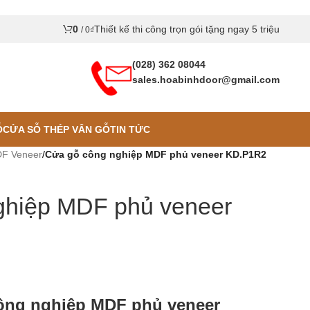
0
Thiết kế thi công trọn gói tặng ngay 5 triệu
/
0
₫
(028) 362 08044
sales.hoabinhdoor@gmail.com
Ỗ
CỬA SỖ THÉP VÂN GỖ
TIN TỨC
F Veneer
/
Cửa gỗ công nghiệp MDF phủ veneer KD.P1R2
ghiệp MDF phủ veneer
ông nghiệp MDF phủ veneer