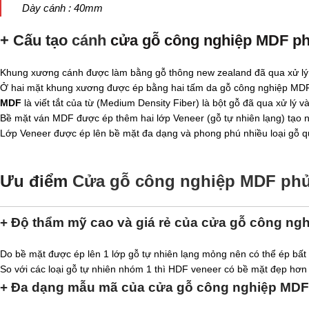
Dày cánh : 40mm
+ Cấu tạo
cánh
cửa gỗ công nghiệp MDF ph
Khung xương cánh được làm bằng gỗ thông new zealand đã qua xử lý
Ở hai mặt khung xương được ép bằng hai tấm da gỗ công nghiệp MDF
MDF
là viết tắt của từ (Medium Density Fiber) là bột gỗ đã qua xử lý 
Bề mặt ván MDF được ép thêm hai lớp Veneer (gỗ tự nhiên lạng) tạo nê
Lớp Veneer được ép lên bề mặt đa dạng và phong phú nhiều loại gỗ q
Ưu điểm
Cửa gỗ công nghiệp MDF phủ
+ Độ thẩm mỹ cao và giá rẻ của cửa gỗ công ng
Do bề mặt được ép lên 1 lớp gỗ tự nhiên lạng mỏng nên có thể ép bất 
So với các loại gỗ tự nhiên nhóm 1 thì HDF veneer có bề mặt đẹp hơn v
+ Đa dạng mẫu mã của cửa gỗ công nghiệp MDF