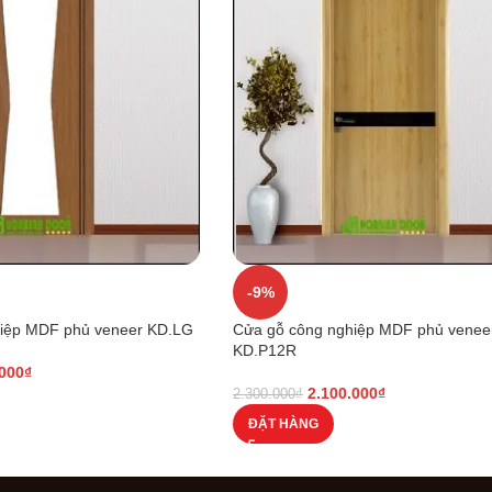
-9%
iệp MDF phủ veneer KD.LG
Cửa gỗ công nghiệp MDF phủ venee
KD.P12R
.000
₫
2.100.000
₫
2.300.000
₫
ĐẶT HÀNG