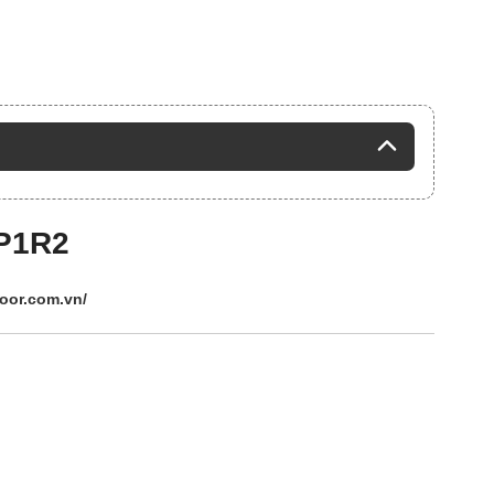
P1R2
door.com.vn/