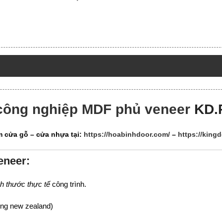
công nghiệp MDF phủ veneer
KD.
 cửa gỗ – cửa nhựa tại:
https://hoabinhdoor.com/
–
https://king
eneer:
ch thước thực tế
công trình.
ông new zealand)