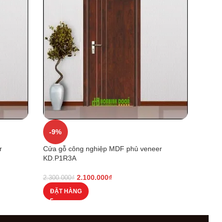
-9%
-13
r
Cửa gỗ công nghiệp MDF phủ veneer
Cửa g
KD.P1R3A
KD.P
2.100.000
₫
2.300.000
₫
2.400.
ĐẶT HÀNG
ĐẶT