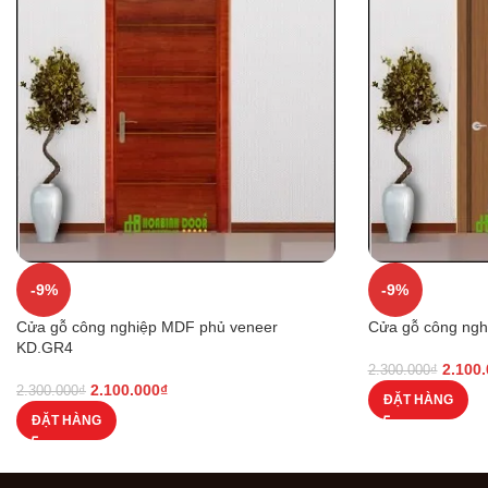
-9%
-9%
Cửa gỗ công nghiệp MDF phủ veneer
Cửa gỗ công ngh
KD.GR4
2.100
2.300.000
₫
2.100.000
₫
2.300.000
₫
ĐẶT HÀNG
ĐẶT HÀNG