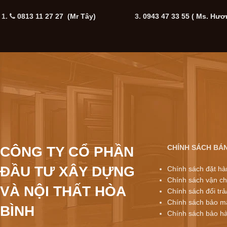
1.
0813 11 27 27 (Mr Tây)
3.
0943 47 33 55
( Ms. Hươ
CHÍNH SÁCH BÁ
CÔNG TY CỔ PHẦN
ĐẦU TƯ XÂY DỰNG
Chính sách đặt hà
Chính sách vận ch
VÀ NỘI THẤT HÒA
Chính sách đổi trả
Chính sách bảo mậ
BÌNH
Chính sách bảo h