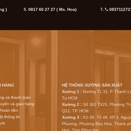
ng )
5.
0817 60 27 27
( Ms. Hoa)
7.
0837112727
N HÀNG
HỆ THỐNG XƯỞNG SẢN XUẤT
Xưởng 1 :
Đường TL 31, P. Thạnh Lộ
ng và thanh toán
Tp.HCM
uyển và giao hàng
Xưởng 2 :
Số 361 TX25, Phường Th
/hoàn tiền
Q12, TP. HCM.
t thông tin
Xưởng 3 :
K2-39, Tổ 48, KP 3, Nguy
ành
Phương, Phường Bửu Hòa, Thành ph
Hoà, Tỉnh Đồng Nai