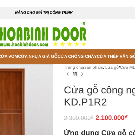
NÂNG CAO GIÁ TRỊ CÔNG TRÌNH
CỬA VÒM
CỬA NHỰA GIẢ GỖ
CỬA CHỐNG CHÁY
CỬA THÉP VÂN G
Trang chủ
/
sản phẩm
/
Cửa gỗ
/
Cửa MD
Cửa gỗ công n
KD.P1R2
2.100.000
₫
2.300.000
₫
Ứng dụng
Cửa gỗ c