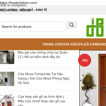
https://hoabinhdoor.com/
Skip to navigation
HẤT LƯỢNG - HIỆU QUẢ - KINH TẾ
Skip to main content
TRANG CHỦ
CỬA GỖ
CỬA GỖ CARBON
Báo giá cửa chống cháy tại Quận
12 | Hồ sơ kiểm định đầy đủ
-9%
Cửa Nhựa Composite Tại Hậu
Giang | Giá Cửa Nhựa Phòng Ngủ,
Vệ Sinh
Cửa thép vân gỗ tại bình định |
Mẫu cửa chính thép vân gỗ cao
cấp