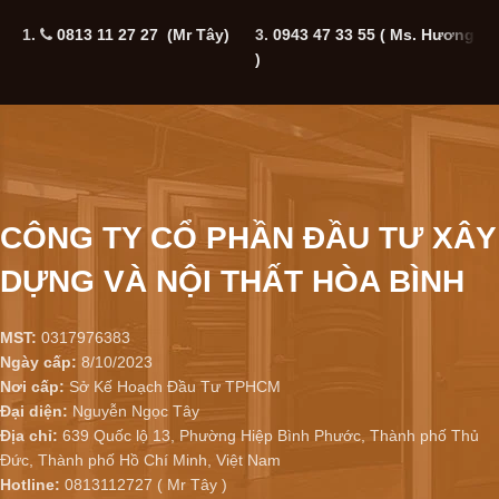
1.
0813 11 27 27 (Mr Tây)
3.
0943 47 33 55
( Ms. Hương
5
)
CÔNG TY CỔ PHẦN ĐẦU TƯ XÂY
DỰNG VÀ NỘI THẤT HÒA BÌNH
MST:
0317976383
Ngày cấp:
8/10/2023
Nơi cấp:
Sở Kế Hoạch Đầu Tư TPHCM
Đại diện:
Nguyễn Ngọc Tây
Địa chỉ:
639 Quốc lộ 13, Phường Hiệp Bình Phước, Thành phố Thủ
Đức, Thành phố Hồ Chí Minh, Việt Nam
Hotline:
0813112727 ( Mr Tây )