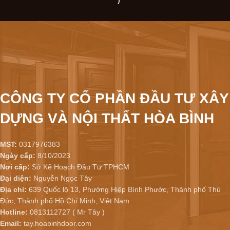
)
CÔNG TY CỔ PHẦN ĐẦU TƯ XÂY
DỰNG VÀ NỘI THẤT HÒA BÌNH
MST:
0317976383
Ngày cấp:
8/10/2023
Nơi cấp:
Sở Kế Hoạch Đầu Tư TPHCM
Đại diện:
Nguyễn Ngọc Tây
Địa chỉ:
639 Quốc lộ 13, Phường Hiệp Bình Phước, Thành phố Thủ
Đức, Thành phố Hồ Chí Minh, Việt Nam
Hotline:
0813112727 ( Mr Tây )
Email:
tay.hoabinhdoor.com