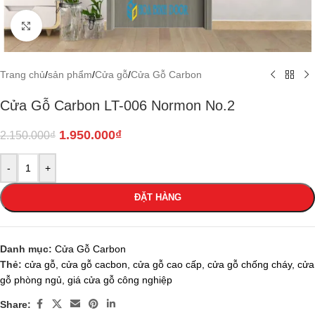
Click to enlarge
Trang chủ
/
sản phẩm
/
Cửa gỗ
/
Cửa Gỗ Carbon
Cửa Gỗ Carbon LT-006 Normon No.2
1.950.000
₫
2.150.000
₫
-
+
ĐẶT HÀNG
Danh mục:
Cửa Gỗ Carbon
Thẻ:
cửa gỗ
,
cửa gỗ cacbon
,
cửa gỗ cao cấp
,
cửa gỗ chống cháy
,
cửa
gỗ phòng ngủ
,
giá cửa gỗ công nghiệp
Share: