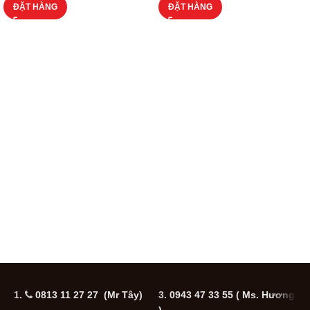
ĐẶT HÀNG
ĐẶT HÀNG
1.
0813 11 27 27 (Mr Tây)
3.
0943 47 33 55
( Ms. Hương
5