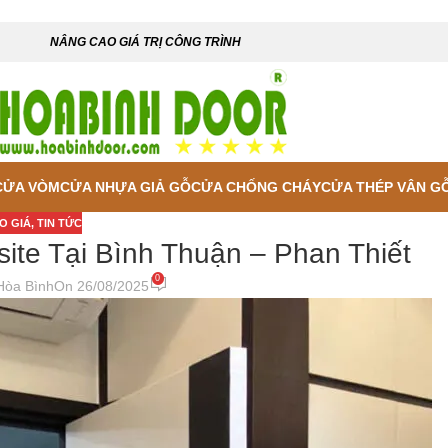
NÂNG CAO GIÁ TRỊ CÔNG TRÌNH
CỬA VÒM
CỬA NHỰA GIẢ GỖ
CỬA CHỐNG CHÁY
CỬA THÉP VÂN G
O GIÁ
,
TIN TỨC
te Tại Bình Thuận – Phan Thiết
0
Hòa Bình
On 26/08/2025