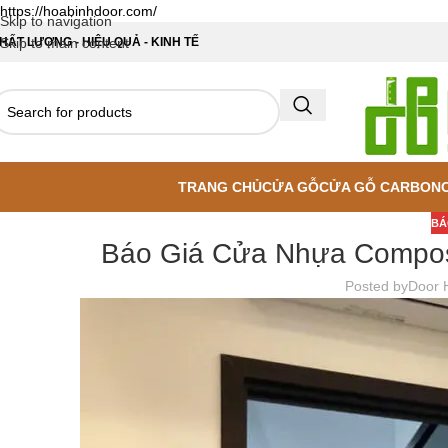
https://hoabinhdoor.com/
Skip to navigation
HẤT LƯỢNG - HIỆU QUẢ - KINH TẾ
Skip to main content
TRANG CHỦ
CỬA GỖ
CỬA GỖ CARBON
BÁ
Báo Giá Cửa Nhựa Composi
Posted by
Door 