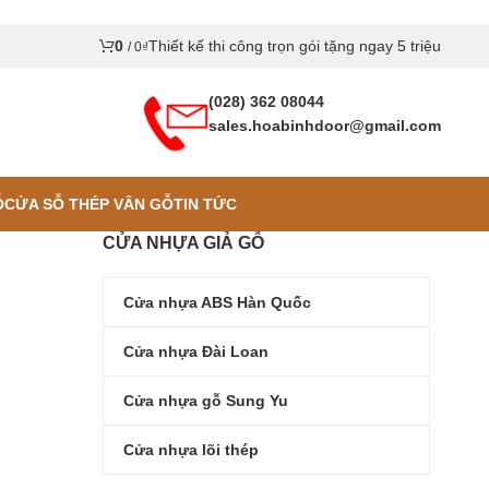
0
Thiết kế thi công trọn gói tặng ngay 5 triệu
/
0
₫
(028) 362 08044
sales.hoabinhdoor@gmail.com
Ỗ
CỬA SỖ THÉP VÂN GỖ
TIN TỨC
CỬA NHỰA GIẢ GỖ
Cửa nhựa ABS Hàn Quốc
Cửa nhựa Đài Loan
Cửa nhựa gỗ Sung Yu
Cửa nhựa lõi thép