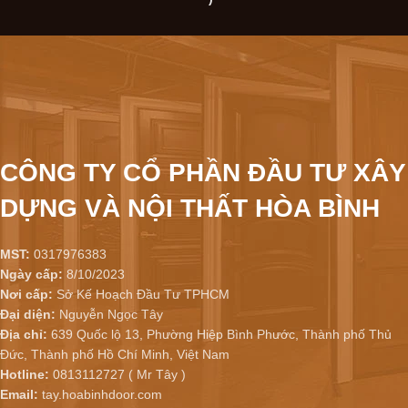
CÔNG TY CỔ PHẦN ĐẦU TƯ XÂY
DỰNG VÀ NỘI THẤT HÒA BÌNH
MST:
0317976383
Ngày cấp:
8/10/2023
Nơi cấp:
Sở Kế Hoạch Đầu Tư TPHCM
Đại diện:
Nguyễn Ngọc Tây
Địa chỉ:
639 Quốc lộ 13, Phường Hiệp Bình Phước, Thành phố Thủ
Đức, Thành phố Hồ Chí Minh, Việt Nam
Hotline:
0813112727 ( Mr Tây )
Email:
tay.hoabinhdoor.com