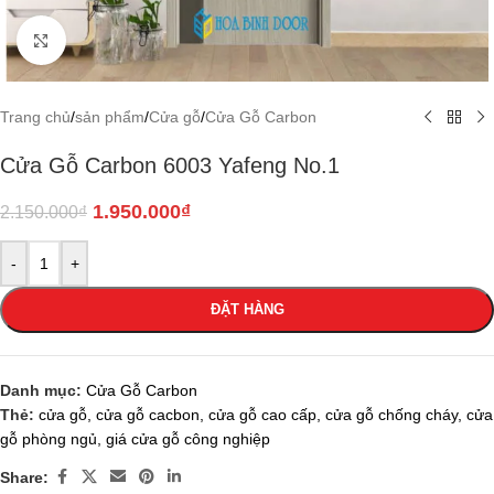
Click to enlarge
Trang chủ
/
sản phẩm
/
Cửa gỗ
/
Cửa Gỗ Carbon
Cửa Gỗ Carbon 6003 Yafeng No.1
1.950.000
₫
2.150.000
₫
-
+
ĐẶT HÀNG
Danh mục:
Cửa Gỗ Carbon
Thẻ:
cửa gỗ
,
cửa gỗ cacbon
,
cửa gỗ cao cấp
,
cửa gỗ chống cháy
,
cửa
gỗ phòng ngủ
,
giá cửa gỗ công nghiệp
Share: