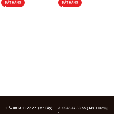
ĐẶT HÀNG
ĐẶT HÀNG
1.
0813 11 27 27 (Mr Tây)
3.
0943 47 33 55
( Ms. Hương
5
)