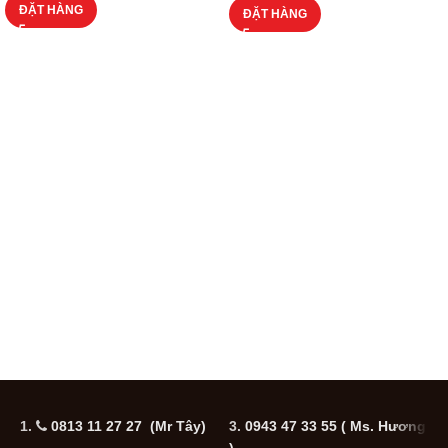
ĐẶT HÀNG
ĐẶT HÀNG
1.
0813 11 27 27 (Mr Tây)
3.
0943 47 33 55
( Ms. Hương
5