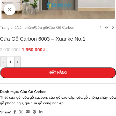
Click to enlarge
Trang chủ
/
sản phẩm
/
Cửa gỗ
/
Cửa Gỗ Carbon
Cửa Gỗ Carbon 6003 – Xuanke No.1
1.950.000
₫
2.000.000
₫
-
+
ĐẶT HÀNG
Danh mục:
Cửa Gỗ Carbon
Thẻ:
cửa gỗ
,
cửa gỗ cacbon
,
cửa gỗ cao cấp
,
cửa gỗ chống cháy
,
cửa
gỗ phòng ngủ
,
giá cửa gỗ công nghiệp
Share: