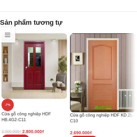
Sản phẩm tương tự
-7%
Cửa gỗ công nghiệp HDF
Cửa gỗ công nghiệp HDF KD.2L-
HB.4G2-C11
C10
2.800.000
₫
3.000.000
₫
2.690.000
₫