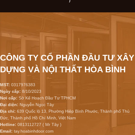
)
CÔNG TY CỔ PHẦN ĐẦU TƯ XÂY
DỰNG VÀ NỘI THẤT HÒA BÌNH
MST:
0317976383
Ngày cấp:
8/10/2023
Nơi cấp:
Sở Kế Hoạch Đầu Tư TPHCM
Đại diện:
Nguyễn Ngọc Tây
Địa chỉ:
639 Quốc lộ 13, Phường Hiệp Bình Phước, Thành phố Thủ
Đức, Thành phố Hồ Chí Minh, Việt Nam
Hotline:
0813112727 ( Mr Tây )
Email:
tay.hoabinhdoor.com