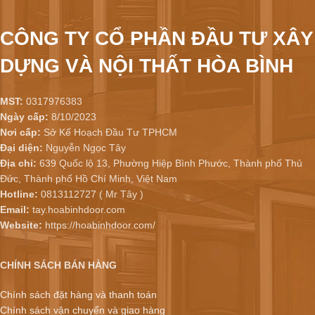
CÔNG TY CỔ PHẦN ĐẦU TƯ XÂY
DỰNG VÀ NỘI THẤT HÒA BÌNH
MST:
0317976383
Ngày cấp:
8/10/2023
Nơi cấp:
Sở Kế Hoạch Đầu Tư TPHCM
Đại diện:
Nguyễn Ngọc Tây
Địa chỉ:
639 Quốc lộ 13, Phường Hiệp Bình Phước, Thành phố Thủ
Đức, Thành phố Hồ Chí Minh, Việt Nam
Hotline:
0813112727 ( Mr Tây )
Email:
tay.hoabinhdoor.com
Website:
https://hoabinhdoor.com/
CHÍNH SÁCH BÁN HÀNG
Chính sách đặt hàng và thanh toán
Chính sách vận chuyển và giao hàng