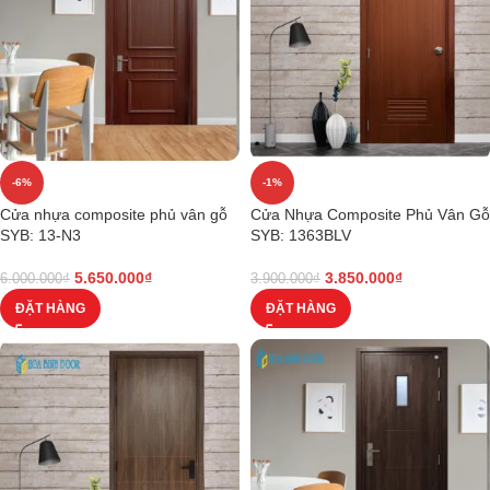
-6%
-1%
Cửa nhựa composite phủ vân gỗ
Cửa Nhựa Composite Phủ Vân Gỗ
SYB: 13-N3
SYB: 1363BLV
5.650.000
₫
3.850.000
₫
6.000.000
₫
3.900.000
₫
ĐẶT HÀNG
ĐẶT HÀNG