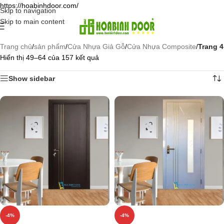
https://hoabinhdoor.com/
Skip to navigation
Skip to main content
Trang chủ
/
sản phẩm
/
Cửa Nhựa Giả Gỗ
/
Cửa Nhựa Composite
/
Trang 4
Hiển thị 49–64 của 157 kết quả
Show sidebar
-4%
-4%