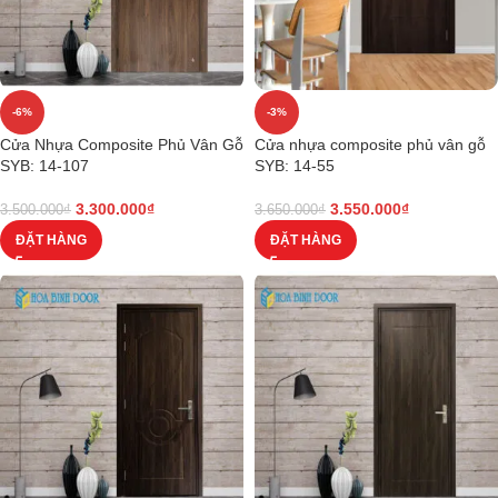
-6%
-3%
Cửa Nhựa Composite Phủ Vân Gỗ
Cửa nhựa composite phủ vân gỗ
SYB: 14-107
SYB: 14-55
3.300.000
₫
3.550.000
₫
3.500.000
₫
3.650.000
₫
ĐẶT HÀNG
ĐẶT HÀNG