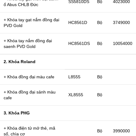
SS5810DS
Bộ
4023000
ổ Abus CHLB Đức
+ Khóa tay gạt nắm đồng đại
HC8561D
Bộ
3749000
PVD Gold
+ Khóa tay nắm đồng đại
HC8561DS
Bộ
10054000
saenh PVD Gold
2. Khóa Roland
+ Khóa đồng đại màu cafe
L8555
Bộ
+ Khóa đồng đại sảnh màu
XL8555
Bộ
cafe
3. Khóa PHG
+ Khóa điện tử mở thẻ, mã
Bộ
3990000
số, chìa cơ