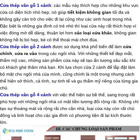
Cửa thép vân gỗ 1 cánh
: các mẫu này thích hợp cho những khu vực
cửa có diện tích nhỏ hẹp, nó giúp
tiết kiệm không gian
tối đa và
không gây cản trở cho việc đi lại cũng như các sinh hoạt trong nhà.
Đặc biệt là những gia đình có trẻ nhỏ thì loại cửa này rất thích hợp vì
việc đóng mở dễ dàng, thuận lợi hơn
các loại cửa khác
, không gian
không hề bị bó hẹp, bé có thể thoái mái chơi đùa.
Cửa thép vân gỗ 2 cánh
được sử dụng khá phổ biến để làm
cửa
chính
,
cửa ra vào
trong các ngôi nhà. Với những thiết kế đẹp mắt,
thẩm mỹ cao, những sản phẩm cửa này sẽ tạo ấn tượng sâu sắc khi
có khách ghé thăm nhà bạn. Khi lựa chọn cửa 2 cánh để lắp đặt làm
bộ mặt cho ngôi nhà của mình, cũng chính là một trong nhưng cách
thể hiện sở thích, cá tính, sự tinh tế và gu thẩm mỹ riêng của từng gia
chủ.
Cửa thép vân gỗ 4 cánh
với việc thể hiện sự bề thế, sang trọng rất
phù hợp với những ngôi nhà có mặt tiền tương đối rộng rãi. Không chỉ
tạo sự thoáng mát và rộng rãi cho căn nhà, loại cửa này còn rất chủ
động và linh hoạt cho các gia đình có phương tiện đi lại kích thước
lớn.