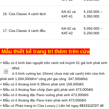
KA-41 và
5.150.000 –
16. Cửa Classic 4 cánh lệch
KAT-41
5.350.000
KA-42 và
5.050.000 –
17. Cửa Classic 4 cánh đều
KAT-42
5.250.000
Mẫu thiết kế trang trí thêm trên cửa
+ Mẫu có ô kính bán nguyệt trên cánh mã huỳnh 01 giá tính phát sinh
717,000đ/bộ
+ Mẫu có ô kính cường lực 10mm( chưa mài vát cạnh) trên cửa tính
phát sinh 1,004,000đ/m² cộng phí gia công 347,000đ/bộ.
+ Mẫu có ô thoáng kính 6.38mm phát sinh 158,000đ/ô
+ Mẫu có ô thoáng Nan chớp (lam gió) phát sinh 473,000đ/ô
+ Mẫu có ô thoáng đặc Pano vuông phát sinh 473,000đ/ô
+ Mẫu có ô thoáng đặc Pano trám phát sinh 473,000đ/ô
+ Mẫu có Phào trang trí Cửa Luxury ( Liên hệ ngay
0813112727
để