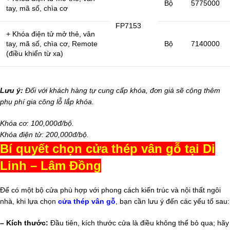
Bộ
5775000
tay, mã số, chìa cơ
FP7153
+ Khóa điện tử mở thẻ, vân
tay, mã số, chìa cơ, Remote
Bộ
7140000
(điều khiển từ xa)
Lưu ý:
Đối với khách hàng tự cung cấp khóa, đơn giá sẽ cộng thêm
phụ phí gia công lỗ lắp khóa.
Khóa cơ: 100,000đ/bộ.
Khóa điện tử: 200,000đ/bộ.
Bí quyết chọn cửa thép vân gỗ tại Di
Linh – Lâm Đồng
Để có một bộ cửa phù hợp với phong cách kiến trúc và nội thất ngôi
nhà, khi lựa chọn
cửa thép vân gỗ
, bạn cần lưu ý đến các yếu tố sau:
– Kích thước:
Đầu tiên, kích thước cửa là điều không thể bỏ qua; hãy