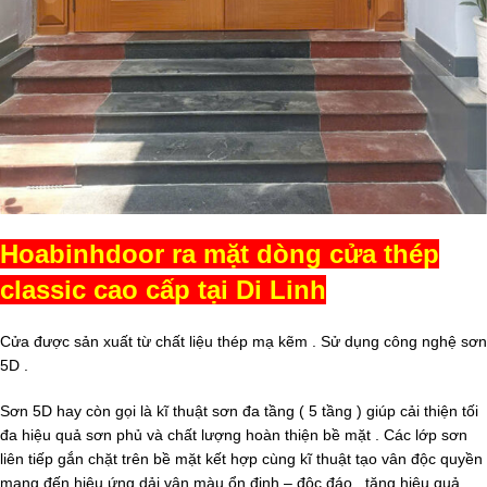
Hoabinhdoor ra mặt dòng cửa thép
classic cao cấp tại Di Linh
Cửa được sản xuất từ chất liệu thép mạ kẽm . Sử dụng công nghệ sơn
5D .
Sơn 5D hay còn gọi là kĩ thuật sơn đa tầng ( 5 tầng ) giúp cải thiện tối
đa hiệu quả sơn phủ và chất lượng hoàn thiện bề mặt . Các lớp sơn
liên tiếp gắn chặt trên bề mặt kết hợp cùng kĩ thuật tạo vân độc quyền
mang đến hiệu ứng dải vân màu ổn định – độc đáo , tăng hiệu quả