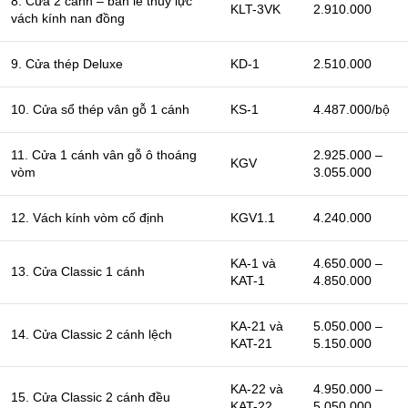
8. Cửa 2 cánh – bản lề thủy lực
KLT-3VK
2.910.000
vách kính nan đồng
9. Cửa thép Deluxe
KD-1
2.510.000
10. Cửa sổ thép vân gỗ 1 cánh
KS-1
4.487.000/bộ
11. Cửa 1 cánh vân gỗ ô thoáng
2.925.000 –
KGV
vòm
3.055.000
12. Vách kính vòm cố định
KGV1.1
4.240.000
KA-1 và
4.650.000 –
13. Cửa Classic 1 cánh
KAT-1
4.850.000
KA-21 và
5.050.000 –
14. Cửa Classic 2 cánh lệch
KAT-21
5.150.000
KA-22 và
4.950.000 –
15. Cửa Classic 2 cánh đều
KAT-22
5.050.000