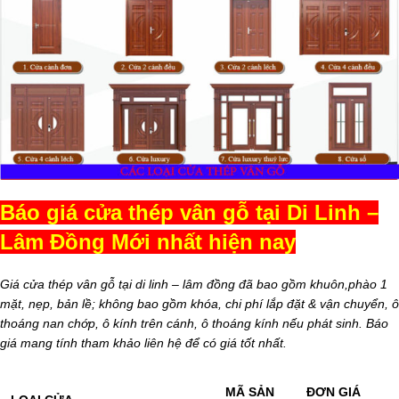
Báo giá cửa thép vân gỗ tại Di Linh –
Lâm Đồng Mới nhất hiện nay
Giá cửa thép vân gỗ tại di linh – lâm đồng đã bao gồm khuôn,phào 1
mặt, nẹp, bản lề; không bao gồm khóa, chi phí lắp đặt & vận chuyển, ô
thoáng nan chớp, ô kính trên cánh, ô thoáng kính nếu phát sinh. Báo
giá mang tính tham khảo liên hệ để có giá tốt nhất.
MÃ SẢN
ĐƠN GIÁ