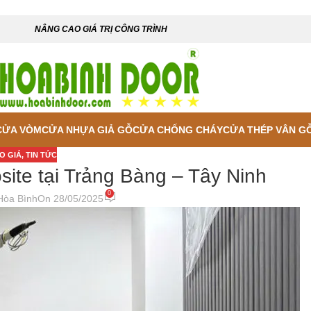
NÂNG CAO GIÁ TRỊ CÔNG TRÌNH
CỬA VÒM
CỬA NHỰA GIẢ GỖ
CỬA CHỐNG CHÁY
CỬA THÉP VÂN G
O GIÁ
,
TIN TỨC
ite tại Trảng Bàng – Tây Ninh
0
Hòa Bình
On 28/05/2025