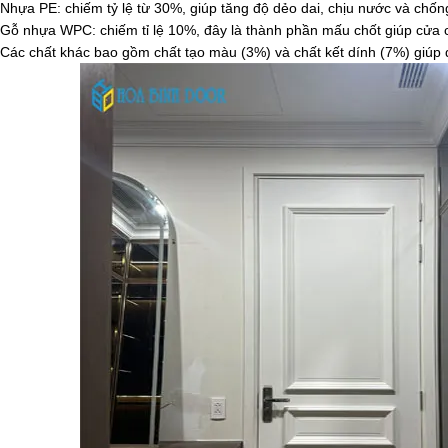
Nhựa PE: chiếm tỷ lệ từ 30%, giúp tăng độ dẻo dai, chịu nước và chố
Gỗ nhựa WPC: chiếm tỉ lệ 10%, đây là thành phần mấu chốt giúp cửa c
Các chất khác bao gồm chất tạo màu (3%) và chất kết dính (7%) giúp đ