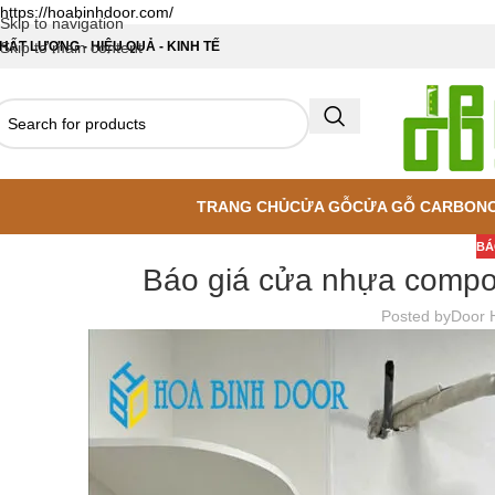
https://hoabinhdoor.com/
Skip to navigation
HẤT LƯỢNG - HIỆU QUẢ - KINH TẾ
Skip to main content
TRANG CHỦ
CỬA GỖ
CỬA GỖ CARBON
BÁ
Báo giá cửa nhựa compos
Posted by
Door 