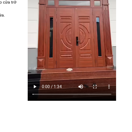
p cửa trở
ửa.