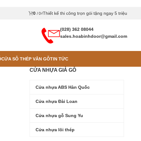
0
Thiết kế thi công trọn gói tặng ngay 5 triệu
/
0
₫
(028) 362 08044
sales.hoabinhdoor@gmail.com
Ỗ
CỬA SỖ THÉP VÂN GỖ
TIN TỨC
CỬA NHỰA GIẢ GỖ
Cửa nhựa ABS Hàn Quốc
Cửa nhựa Đài Loan
Cửa nhựa gỗ Sung Yu
Cửa nhựa lõi thép