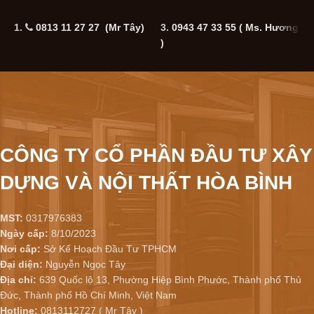
1.
0813 11 27 27 (Mr Tây)
3.
0943 47 33 55
( Ms. Hương
5
)
CÔNG TY CỔ PHẦN ĐẦU TƯ XÂY
DỰNG VÀ NỘI THẤT HÒA BÌNH
MST:
0317976383
Ngày cấp:
8/10/2023
Nơi cấp:
Sở Kế Hoạch Đầu Tư TPHCM
Đại diện:
Nguyễn Ngọc Tây
Địa chỉ:
639 Quốc lộ 13, Phường Hiệp Bình Phước, Thành phố Thủ
Đức, Thành phố Hồ Chí Minh, Việt Nam
Hotline:
0813112727 ( Mr Tây )