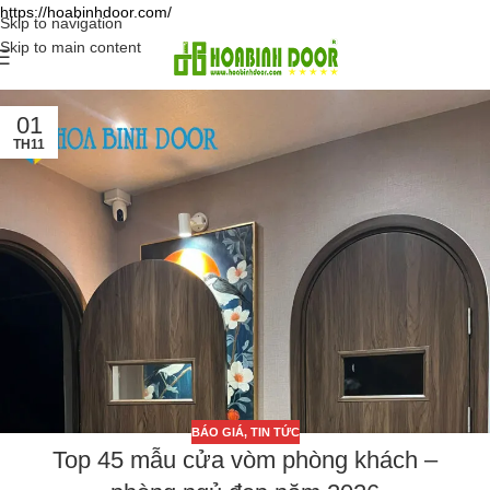
https://hoabinhdoor.com/
Skip to navigation
Skip to main content
01
TH11
BÁO GIÁ
,
TIN TỨC
Top 45 mẫu cửa vòm phòng khách –