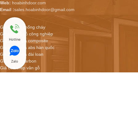
Web:
hoabinhdoor.com
Email :
sales.hoabinhdoor@gmail.com
Giá cửa gỗ chống cháy
Giá cửa gỗ gỗ công nghiệp
Hotline
Giá cửa nhựa composite
Giá cửa nhựa abs hàn quốc
Giá cửa nhựa đài loan
Giá cửa gỗ carbon
Zalo
Giá cửa thép vân gỗ
Hoabinhdoor - Showroom cửa online
CỬA NHỰA COMPOSITE GIÁ CHỈ 2.900.000/BỘ