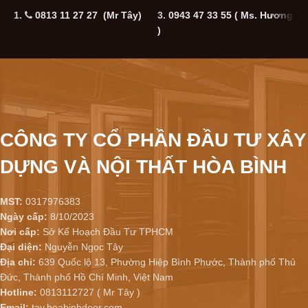
1.
0813 11 27 27 (Mr Tây)
3.
0943 47 33 55
( Ms. Hương
5
)
CÔNG TY CỔ PHẦN ĐẦU TƯ XÂY
DỰNG VÀ NỘI THẤT HÒA BÌNH
MST:
0317976383
Ngày cấp:
8/10/2023
Nơi cấp:
Sở Kế Hoạch Đầu Tư TPHCM
Đại diện:
Nguyễn Ngọc Tây
Địa chỉ:
639 Quốc lộ 13, Phường Hiệp Bình Phước, Thành phố Thủ
Đức, Thành phố Hồ Chí Minh, Việt Nam
Hotline:
0813112727 ( Mr Tây )
Email:
tay.hoabinhdoor.com