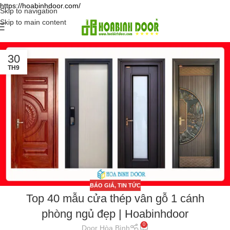
https://hoabinhdoor.com/
Skip to navigation
Skip to main content
30
TH9
BÁO GIÁ
,
TIN TỨC
Top 40 mẫu cửa thép vân gỗ 1 cánh
phòng ngủ đẹp | Hoabinhdoor
0
Door Hòa Bình