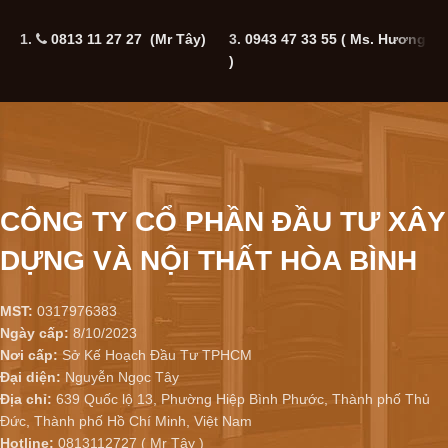
1.
0813 11 27 27 (Mr Tây)
3.
0943 47 33 55
( Ms. Hương
5
)
CÔNG TY CỔ PHẦN ĐẦU TƯ XÂY
DỰNG VÀ NỘI THẤT HÒA BÌNH
MST:
0317976383
Ngày cấp:
8/10/2023
Nơi cấp:
Sở Kế Hoạch Đầu Tư TPHCM
Đại diện:
Nguyễn Ngọc Tây
Địa chỉ:
639 Quốc lộ 13, Phường Hiệp Bình Phước, Thành phố Thủ
Đức, Thành phố Hồ Chí Minh, Việt Nam
Hotline:
0813112727 ( Mr Tây )