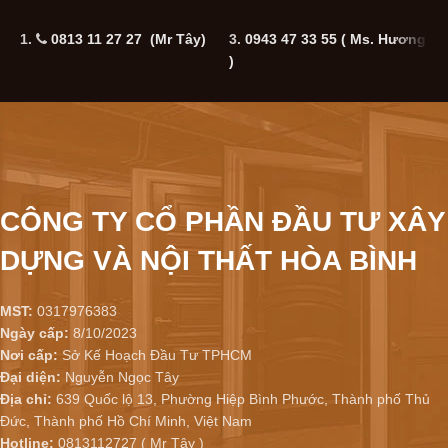
1.
0813 11 27 27 (Mr Tây)
3.
0943 47 33 55
( Ms. Hương
5
)
CÔNG TY CỔ PHẦN ĐẦU TƯ XÂY
DỰNG VÀ NỘI THẤT HÒA BÌNH
MST:
0317976383
Ngày cấp:
8/10/2023
Nơi cấp:
Sở Kế Hoạch Đầu Tư TPHCM
Đại diện:
Nguyễn Ngọc Tây
Địa chỉ:
639 Quốc lộ 13, Phường Hiệp Bình Phước, Thành phố Thủ
Đức, Thành phố Hồ Chí Minh, Việt Nam
Hotline:
0813112727 ( Mr Tây )