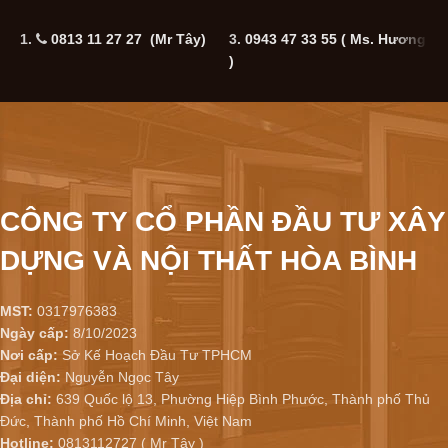
1.
0813 11 27 27 (Mr Tây)
3.
0943 47 33 55
( Ms. Hương
5
)
CÔNG TY CỔ PHẦN ĐẦU TƯ XÂY
DỰNG VÀ NỘI THẤT HÒA BÌNH
MST:
0317976383
Ngày cấp:
8/10/2023
Nơi cấp:
Sở Kế Hoạch Đầu Tư TPHCM
Đại diện:
Nguyễn Ngọc Tây
Địa chỉ:
639 Quốc lộ 13, Phường Hiệp Bình Phước, Thành phố Thủ
Đức, Thành phố Hồ Chí Minh, Việt Nam
Hotline:
0813112727 ( Mr Tây )