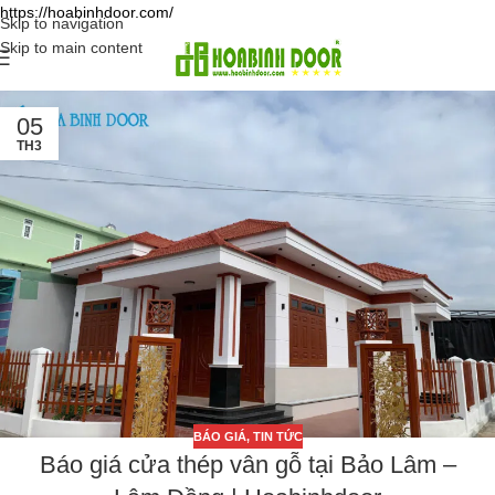
https://hoabinhdoor.com/
Skip to navigation
Skip to main content
05
TH3
BÁO GIÁ
,
TIN TỨC
Báo giá cửa thép vân gỗ tại Bảo Lâm –