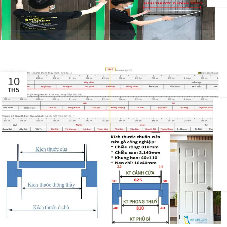
10
TH5