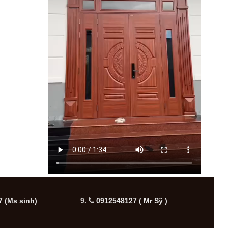
 (Ms sinh)
9.
0912548127 ( Mr Sỹ )
10.