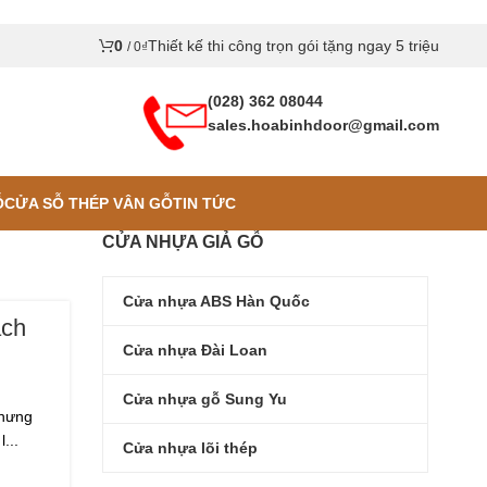
0
Thiết kế thi công trọn gói tặng ngay 5 triệu
/
0
₫
(028) 362 08044
sales.hoabinhdoor@gmail.com
Ỗ
CỬA SỖ THÉP VÂN GỖ
TIN TỨC
CỬA NHỰA GIẢ GỖ
Cửa nhựa ABS Hàn Quốc
ách
Cửa nhựa Đài Loan
Cửa nhựa gỗ Sung Yu
nhưng
...
Cửa nhựa lõi thép