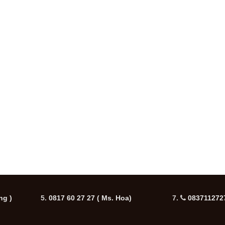
ng )
5.
0817 60 27 27
( Ms. Hoa)
7.
0837112727