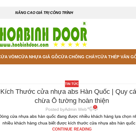
NÂNG CAO GIÁ TRỊ CÔNG TRÌNH
CỬA VÒM
CỬA NHỰA GIẢ GỖ
CỬA CHỐNG CHÁY
CỬA THÉP VÂN G
TIN TỨC
Kích Thước cửa nhựa abs Hàn Quốc | Quy c
chừa Ô tường hoàn thiện
0
Posted by
Admin Web
Dòng cửa nhựa abs hàn quốc đang được nhiều khách hàng lựa chọn 
nhiều khách hàng chua biết được kích thước cửa nhựa abs hàn quốc l
CONTINUE READING