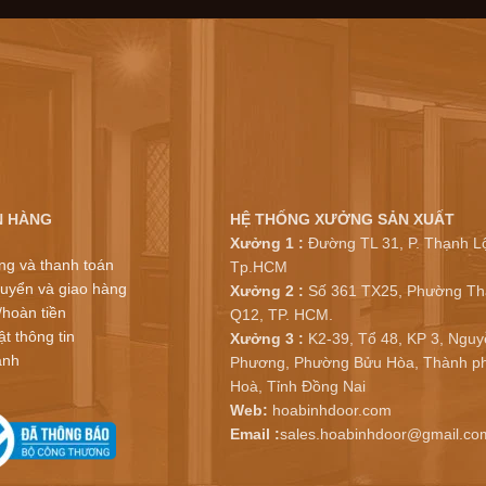
N HÀNG
HỆ THỐNG XƯỞNG SẢN XUẤT
Xưởng 1 :
Đường TL 31, P. Thạnh Lộ
ng và thanh toán
Tp.HCM
uyển và giao hàng
Xưởng 2 :
Số 361 TX25, Phường Th
/hoàn tiền
Q12, TP. HCM.
t thông tin
Xưởng 3 :
K2-39, Tổ 48, KP 3, Nguy
ành
Phương, Phường Bửu Hòa, Thành ph
Hoà, Tỉnh Đồng Nai
Web:
hoabinhdoor.com
Email :
sales.hoabinhdoor@gmail.co