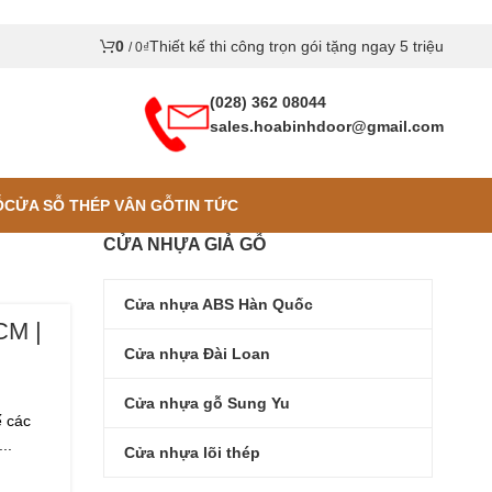
0
Thiết kế thi công trọn gói tặng ngay 5 triệu
/
0
₫
(028) 362 08044
sales.hoabinhdoor@gmail.com
Ỗ
CỬA SỖ THÉP VÂN GỖ
TIN TỨC
CỬA NHỰA GIẢ GỖ
Cửa nhựa ABS Hàn Quốc
CM |
Cửa nhựa Đài Loan
Cửa nhựa gỗ Sung Yu
ế các
..
Cửa nhựa lõi thép