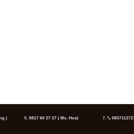
ng )
5.
0817 60 27 27
( Ms. Hoa)
7.
0837112727