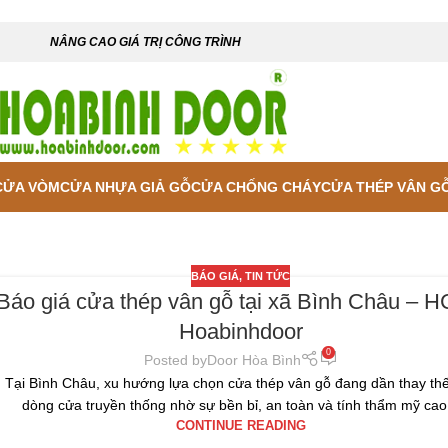
NÂNG CAO GIÁ TRỊ CÔNG TRÌNH
CỬA VÒM
CỬA NHỰA GIẢ GỖ
CỬA CHỐNG CHÁY
CỬA THÉP VÂN G
BÁO GIÁ
,
TIN TỨC
Báo giá cửa thép vân gỗ tại xã Bình Châu – H
Hoabinhdoor
0
Posted by
Door Hòa Bình
Tại Bình Châu, xu hướng lựa chọn cửa thép vân gỗ đang dần thay th
dòng cửa truyền thống nhờ sự bền bỉ, an toàn và tính thẩm mỹ cao.
CONTINUE READING