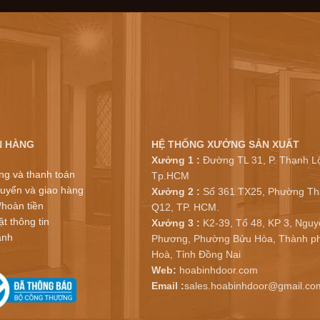
N HÀNG
HỆ THỐNG XƯỞNG SẢN XUẤT
Xưởng 1 :
Đường TL 31, P. Thạnh Lộ
ng và thanh toán
Tp.HCM
uyển và giao hàng
Xưởng 2 :
Số 361 TX25, Phường Th
/hoàn tiền
Q12, TP. HCM.
t thông tin
Xưởng 3 :
K2-39, Tổ 48, KP 3, Nguy
ành
Phương, Phường Bửu Hòa, Thành ph
Hoà, Tỉnh Đồng Nai
Web:
hoabinhdoor.com
Email :
sales.hoabinhdoor@gmail.co