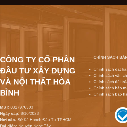
CHÍNH SÁCH BÁ
CÔNG TY CỔ PHẦN
ĐẦU TƯ XÂY DỰNG
Chính sách đặt hà
Chính sách vận ch
VÀ NỘI THẤT HÒA
Chính sách đổi trả
Chính sách bảo mậ
BÌNH
Chính sách bảo h
MST:
0317976383
Ngày cấp:
8/10/2023
Nơi cấp:
Sở Kế Hoạch Đầu Tư TPHCM
Đại diện:
Nguyễn Ngọc Tây