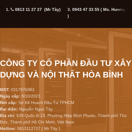
1.
0813 11 27 27 (Mr Tây)
3.
0943 47 33 55
( Ms. Hương
5
)
CÔNG TY CỔ PHẦN ĐẦU TƯ XÂY
DỰNG VÀ NỘI THẤT HÒA BÌNH
MST:
0317976383
Ngày cấp:
8/10/2023
Nơi cấp:
Sở Kế Hoạch Đầu Tư TPHCM
Đại diện:
Nguyễn Ngọc Tây
Địa chỉ:
639 Quốc lộ 13, Phường Hiệp Bình Phước, Thành phố Thủ
Đức, Thành phố Hồ Chí Minh, Việt Nam
Hotline:
0813112727 ( Mr Tây )