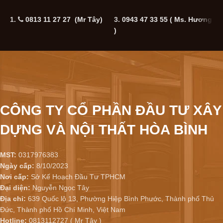
1.
0813 11 27 27 (Mr Tây)
3.
0943 47 33 55
( Ms. Hương
5
)
CÔNG TY CỔ PHẦN ĐẦU TƯ XÂY
DỰNG VÀ NỘI THẤT HÒA BÌNH
MST:
0317976383
Ngày cấp:
8/10/2023
Nơi cấp:
Sở Kế Hoạch Đầu Tư TPHCM
Đại diện:
Nguyễn Ngọc Tây
Địa chỉ:
639 Quốc lộ 13, Phường Hiệp Bình Phước, Thành phố Thủ
Đức, Thành phố Hồ Chí Minh, Việt Nam
Hotline:
0813112727 ( Mr Tây )