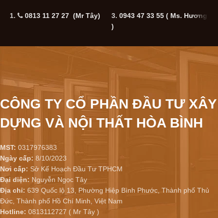
1.
0813 11 27 27 (Mr Tây)
3.
0943 47 33 55
( Ms. Hương
5
)
CÔNG TY CỔ PHẦN ĐẦU TƯ XÂY
DỰNG VÀ NỘI THẤT HÒA BÌNH
MST:
0317976383
Ngày cấp:
8/10/2023
Nơi cấp:
Sở Kế Hoạch Đầu Tư TPHCM
Đại diện:
Nguyễn Ngọc Tây
Địa chỉ:
639 Quốc lộ 13, Phường Hiệp Bình Phước, Thành phố Thủ
Đức, Thành phố Hồ Chí Minh, Việt Nam
Hotline:
0813112727 ( Mr Tây )