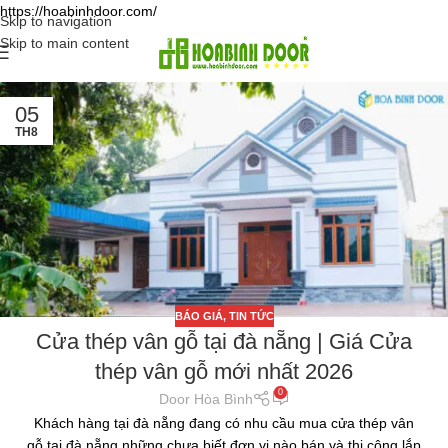
https://hoabinhdoor.com/
Skip to navigation
Skip to main content
05
TH8
BÁO GIÁ
,
TIN TỨC
Cửa thép vân gỗ tại đà nẵng | Giá Cửa
thép vân gỗ mới nhất 2026
0
Door Hòa Bình
Khách hàng tại đà nẵng đang có nhu cầu mua cửa thép vân
gỗ tại đà nẵng những chưa biết đơn vị nào bán và thi công lắp