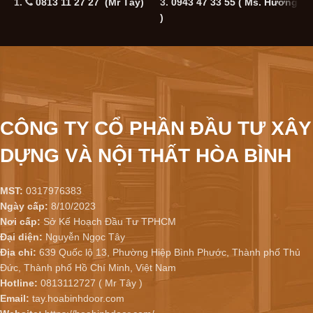
1.
0813 11 27 27 (Mr Tây)
3.
0943 47 33 55
( Ms. Hương
5
)
CÔNG TY CỔ PHẦN ĐẦU TƯ XÂY
DỰNG VÀ NỘI THẤT HÒA BÌNH
MST:
0317976383
Ngày cấp:
8/10/2023
Nơi cấp:
Sở Kế Hoạch Đầu Tư TPHCM
Đại diện:
Nguyễn Ngọc Tây
Địa chỉ:
639 Quốc lộ 13, Phường Hiệp Bình Phước, Thành phố Thủ
Đức, Thành phố Hồ Chí Minh, Việt Nam
Hotline:
0813112727 ( Mr Tây )
Email:
tay.hoabinhdoor.com