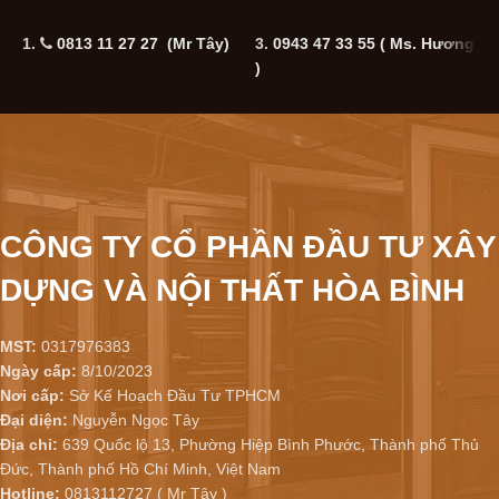
1.
0813 11 27 27 (Mr Tây)
3.
0943 47 33 55
( Ms. Hương
5
)
CÔNG TY CỔ PHẦN ĐẦU TƯ XÂY
DỰNG VÀ NỘI THẤT HÒA BÌNH
MST:
0317976383
Ngày cấp:
8/10/2023
Nơi cấp:
Sở Kế Hoạch Đầu Tư TPHCM
Đại diện:
Nguyễn Ngọc Tây
Địa chỉ:
639 Quốc lộ 13, Phường Hiệp Bình Phước, Thành phố Thủ
Đức, Thành phố Hồ Chí Minh, Việt Nam
Hotline:
0813112727 ( Mr Tây )