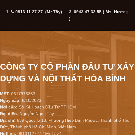
1.
0813 11 27 27 (Mr Tây)
3.
0943 47 33 55
( Ms. Hương
5
)
CÔNG TY CỔ PHẦN ĐẦU TƯ XÂY
DỰNG VÀ NỘI THẤT HÒA BÌNH
MST:
0317976383
Ngày cấp:
8/10/2023
Nơi cấp:
Sở Kế Hoạch Đầu Tư TPHCM
Đại diện:
Nguyễn Ngọc Tây
Địa chỉ:
639 Quốc lộ 13, Phường Hiệp Bình Phước, Thành phố Thủ
Đức, Thành phố Hồ Chí Minh, Việt Nam
Hotline:
0813112727 ( Mr Tây )