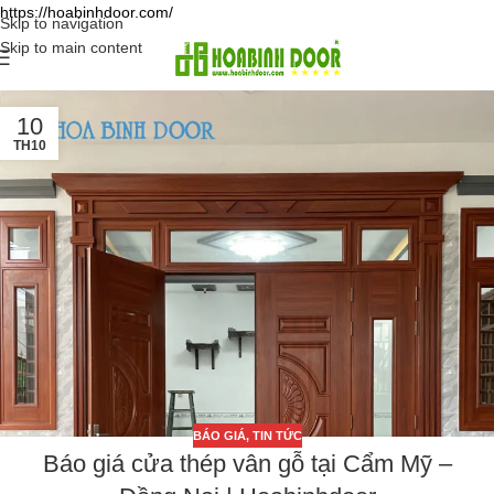
https://hoabinhdoor.com/
Skip to navigation
Skip to main content
10
TH10
BÁO GIÁ
,
TIN TỨC
Báo giá cửa thép vân gỗ tại Cẩm Mỹ –