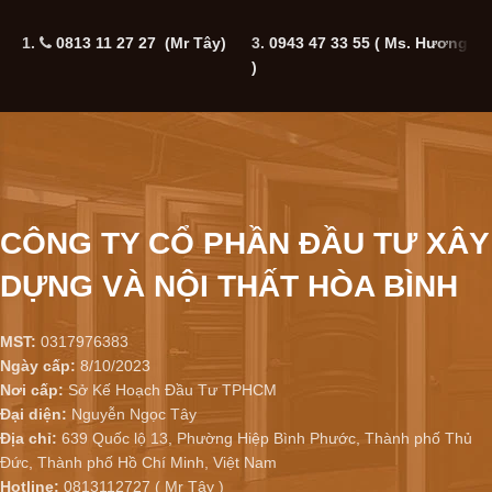
1.
0813 11 27 27 (Mr Tây)
3.
0943 47 33 55
( Ms. Hương
5
)
CÔNG TY CỔ PHẦN ĐẦU TƯ XÂY
DỰNG VÀ NỘI THẤT HÒA BÌNH
MST:
0317976383
Ngày cấp:
8/10/2023
Nơi cấp:
Sở Kế Hoạch Đầu Tư TPHCM
Đại diện:
Nguyễn Ngọc Tây
Địa chỉ:
639 Quốc lộ 13, Phường Hiệp Bình Phước, Thành phố Thủ
Đức, Thành phố Hồ Chí Minh, Việt Nam
Hotline:
0813112727 ( Mr Tây )