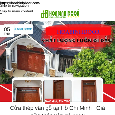
https://hoabinhdoor.com/
Skip to navigation
Skip to main content
05
TH9
BÁO GIÁ
,
TIN TỨC
Cửa thép vân gỗ tại Hồ Chí Minh | Giá