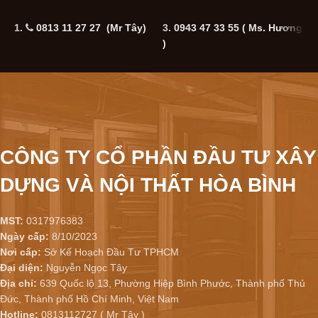
1.
0813 11 27 27 (Mr Tây)
3.
0943 47 33 55
( Ms. Hương
5
)
CÔNG TY CỔ PHẦN ĐẦU TƯ XÂY
DỰNG VÀ NỘI THẤT HÒA BÌNH
MST:
0317976383
Ngày cấp:
8/10/2023
Nơi cấp:
Sở Kế Hoạch Đầu Tư TPHCM
Đại diện:
Nguyễn Ngọc Tây
Địa chỉ:
639 Quốc lộ 13, Phường Hiệp Bình Phước, Thành phố Thủ
Đức, Thành phố Hồ Chí Minh, Việt Nam
Hotline:
0813112727 ( Mr Tây )