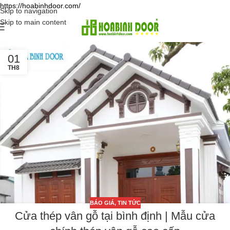
https://hoabinhdoor.com/
Skip to navigation
Skip to main content
01
TH8
BÁO GIÁ
,
TIN TỨC
Cửa thép vân gỗ tại bình định | Mẫu cửa