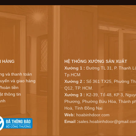
N HÀNG
HỆ THỐNG XƯỞNG SẢN XUẤT
Xưởng 1 :
Đường TL 31, P. Thạnh Lộ
ng và thanh toán
Tp.HCM
uyển và giao hàng
Xưởng 2 :
Số 361 TX25, Phường Th
/hoàn tiền
Q12, TP. HCM.
t thông tin
Xưởng 3 :
K2-39, Tổ 48, KP 3, Nguy
ành
Phương, Phường Bửu Hòa, Thành ph
Hoà, Tỉnh Đồng Nai
Web:
hoabinhdoor.com
Email :
sales.hoabinhdoor@gmail.co