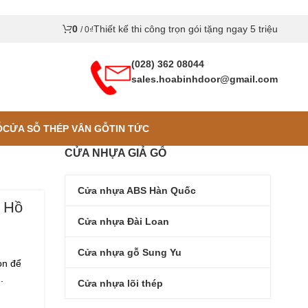
0
Thiết kế thi công trọn gói tặng ngay 5 triệu
/
0
₫
(028) 362 08044
sales.hoabinhdoor@gmail.com
Ỗ
CỬA SỖ THÉP VÂN GỖ
TIN TỨC
CỬA NHỰA GIẢ GỖ
Cửa nhựa ABS Hàn Quốc
| Hồ
Cửa nhựa Đài Loan
Cửa nhựa gỗ Sung Yu
ọn để
.
Cửa nhựa lõi thép