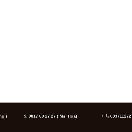
ng )
5.
0817 60 27 27
( Ms. Hoa)
7.
0837112727