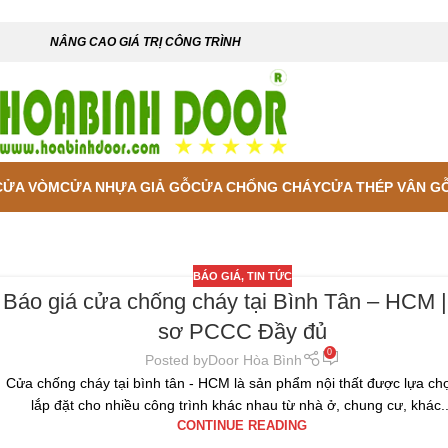
NÂNG CAO GIÁ TRỊ CÔNG TRÌNH
CỬA VÒM
CỬA NHỰA GIẢ GỖ
CỬA CHỐNG CHÁY
CỬA THÉP VÂN G
BÁO GIÁ
,
TIN TỨC
Báo giá cửa chống cháy tại Bình Tân – HCM 
sơ PCCC Đầy đủ
0
Posted by
Door Hòa Bình
Cửa chống cháy tại bình tân - HCM là sản phẩm nội thất được lựa ch
lắp đặt cho nhiều công trình khác nhau từ nhà ở, chung cư, khác..
CONTINUE READING