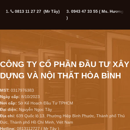
1.
0813 11 27 27 (Mr Tây)
3.
0943 47 33 55
( Ms. Hương
5
)
CÔNG TY CỔ PHẦN ĐẦU TƯ XÂY
DỰNG VÀ NỘI THẤT HÒA BÌNH
MST:
0317976383
Ngày cấp:
8/10/2023
Nơi cấp:
Sở Kế Hoạch Đầu Tư TPHCM
Đại diện:
Nguyễn Ngọc Tây
Địa chỉ:
639 Quốc lộ 13, Phường Hiệp Bình Phước, Thành phố Thủ
Đức, Thành phố Hồ Chí Minh, Việt Nam
Hotline:
0813112727 ( Mr Tây )