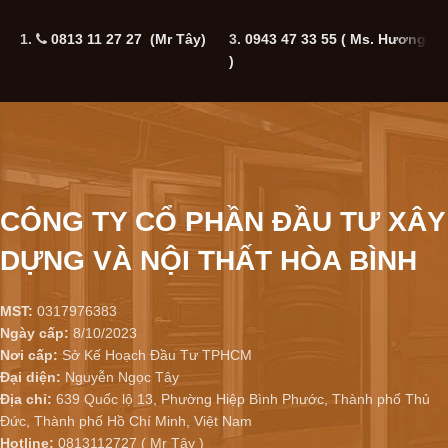
1.
0813 11 27 27 (Mr Tây)
3.
0943 47 33 55
( Ms. Hương
5
)
CÔNG TY CỔ PHẦN ĐẦU TƯ XÂY
DỰNG VÀ NỘI THẤT HÒA BÌNH
MST:
0317976383
Ngày cấp:
8/10/2023
Nơi cấp:
Sở Kế Hoạch Đầu Tư TPHCM
Đại diện:
Nguyễn Ngọc Tây
Địa chỉ:
639 Quốc lộ 13, Phường Hiệp Bình Phước, Thành phố Thủ
Đức, Thành phố Hồ Chí Minh, Việt Nam
Hotline:
0813112727 ( Mr Tây )