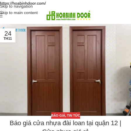
https://hoabinhdoor.com/
Skip to navigation
Skip to main content
24
TH11
BÁO GIÁ
,
TIN TỨC
Báo giá cửa nhựa đài loan tại quận 12 |