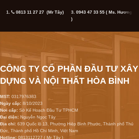
1.
0813 11 27 27 (Mr Tây)
3.
0943 47 33 55
( Ms. Hương
5
)
CÔNG TY CỔ PHẦN ĐẦU TƯ XÂY
DỰNG VÀ NỘI THẤT HÒA BÌNH
MST:
0317976383
Ngày cấp:
8/10/2023
Nơi cấp:
Sở Kế Hoạch Đầu Tư TPHCM
Đại diện:
Nguyễn Ngọc Tây
Địa chỉ:
639 Quốc lộ 13, Phường Hiệp Bình Phước, Thành phố Thủ
Đức, Thành phố Hồ Chí Minh, Việt Nam
Hotline:
0813112727 ( Mr Tây )