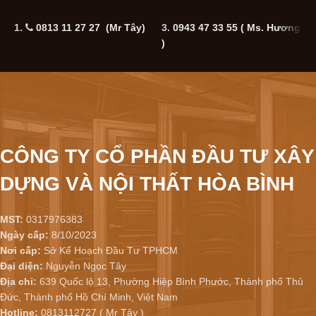
1.
0813 11 27 27 (Mr Tây)
3.
0943 47 33 55
( Ms. Hương
5
)
CÔNG TY CỔ PHẦN ĐẦU TƯ XÂY
DỰNG VÀ NỘI THẤT HÒA BÌNH
MST:
0317976383
Ngày cấp:
8/10/2023
Nơi cấp:
Sở Kế Hoạch Đầu Tư TPHCM
Đại diện:
Nguyễn Ngọc Tây
Địa chỉ:
639 Quốc lộ 13, Phường Hiệp Bình Phước, Thành phố Thủ
Đức, Thành phố Hồ Chí Minh, Việt Nam
Hotline:
0813112727 ( Mr Tây )