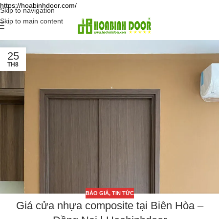
https://hoabinhdoor.com/
Skip to navigation
Skip to main content
25
TH8
BÁO GIÁ
,
TIN TỨC
Giá cửa nhựa composite tại Biên Hòa –