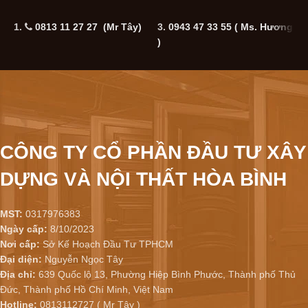
1.
0813 11 27 27 (Mr Tây)
3.
0943 47 33 55
( Ms. Hương
5
)
CÔNG TY CỔ PHẦN ĐẦU TƯ XÂY
DỰNG VÀ NỘI THẤT HÒA BÌNH
MST:
0317976383
Ngày cấp:
8/10/2023
Nơi cấp:
Sở Kế Hoạch Đầu Tư TPHCM
Đại diện:
Nguyễn Ngọc Tây
Địa chỉ:
639 Quốc lộ 13, Phường Hiệp Bình Phước, Thành phố Thủ
Đức, Thành phố Hồ Chí Minh, Việt Nam
Hotline:
0813112727 ( Mr Tây )