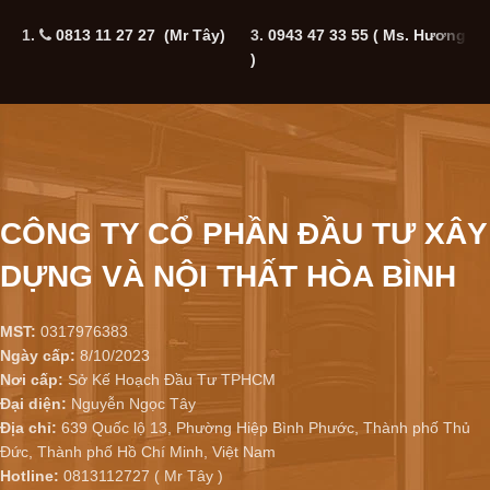
1.
0813 11 27 27 (Mr Tây)
3.
0943 47 33 55
( Ms. Hương
5
)
CÔNG TY CỔ PHẦN ĐẦU TƯ XÂY
DỰNG VÀ NỘI THẤT HÒA BÌNH
MST:
0317976383
Ngày cấp:
8/10/2023
Nơi cấp:
Sở Kế Hoạch Đầu Tư TPHCM
Đại diện:
Nguyễn Ngọc Tây
Địa chỉ:
639 Quốc lộ 13, Phường Hiệp Bình Phước, Thành phố Thủ
Đức, Thành phố Hồ Chí Minh, Việt Nam
Hotline:
0813112727 ( Mr Tây )