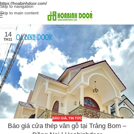
https://hoabinhdoor.com/
Skip to navigation
Skip to main content
14
TH11
BÁO GIÁ
,
TIN TỨC
Báo giá cửa thép vân gỗ tại Trảng Bom –