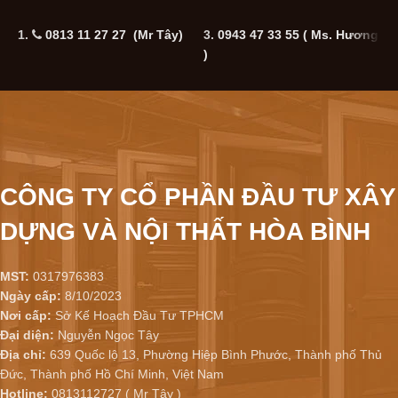
1.
0813 11 27 27 (Mr Tây)
3.
0943 47 33 55
( Ms. Hương
5
)
CÔNG TY CỔ PHẦN ĐẦU TƯ XÂY
DỰNG VÀ NỘI THẤT HÒA BÌNH
MST:
0317976383
Ngày cấp:
8/10/2023
Nơi cấp:
Sở Kế Hoạch Đầu Tư TPHCM
Đại diện:
Nguyễn Ngọc Tây
Địa chỉ:
639 Quốc lộ 13, Phường Hiệp Bình Phước, Thành phố Thủ
Đức, Thành phố Hồ Chí Minh, Việt Nam
Hotline:
0813112727 ( Mr Tây )