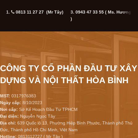
1.
0813 11 27 27 (Mr Tây)
3.
0943 47 33 55
( Ms. Hương
5
)
CÔNG TY CỔ PHẦN ĐẦU TƯ XÂY
DỰNG VÀ NỘI THẤT HÒA BÌNH
MST:
0317976383
Ngày cấp:
8/10/2023
Nơi cấp:
Sở Kế Hoạch Đầu Tư TPHCM
Đại diện:
Nguyễn Ngọc Tây
Địa chỉ:
639 Quốc lộ 13, Phường Hiệp Bình Phước, Thành phố Thủ
Đức, Thành phố Hồ Chí Minh, Việt Nam
Hotline:
0813112727 ( Mr Tây )