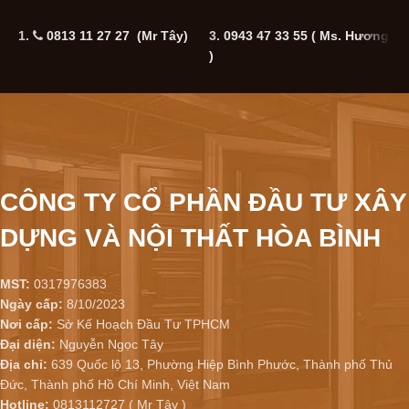
1.
0813 11 27 27 (Mr Tây)
3.
0943 47 33 55
( Ms. Hương
5
)
CÔNG TY CỔ PHẦN ĐẦU TƯ XÂY
DỰNG VÀ NỘI THẤT HÒA BÌNH
MST:
0317976383
Ngày cấp:
8/10/2023
Nơi cấp:
Sở Kế Hoạch Đầu Tư TPHCM
Đại diện:
Nguyễn Ngọc Tây
Địa chỉ:
639 Quốc lộ 13, Phường Hiệp Bình Phước, Thành phố Thủ
Đức, Thành phố Hồ Chí Minh, Việt Nam
Hotline:
0813112727 ( Mr Tây )