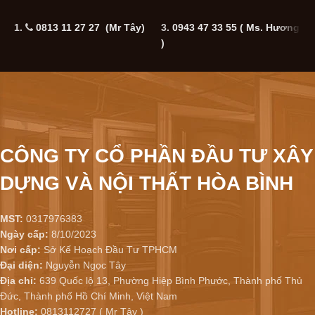
1.
0813 11 27 27 (Mr Tây)
3.
0943 47 33 55
( Ms. Hương
5
)
CÔNG TY CỔ PHẦN ĐẦU TƯ XÂY
DỰNG VÀ NỘI THẤT HÒA BÌNH
MST:
0317976383
Ngày cấp:
8/10/2023
Nơi cấp:
Sở Kế Hoạch Đầu Tư TPHCM
Đại diện:
Nguyễn Ngọc Tây
Địa chỉ:
639 Quốc lộ 13, Phường Hiệp Bình Phước, Thành phố Thủ
Đức, Thành phố Hồ Chí Minh, Việt Nam
Hotline:
0813112727 ( Mr Tây )