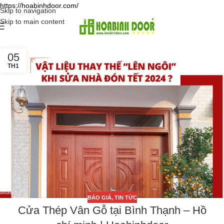
https://hoabinhdoor.com/
Skip to navigation
Skip to main content
05
TH1
BÁO GIÁ
,
TIN TỨC
Cửa Thép Vân Gỗ tại Bình Thạnh – Hồ