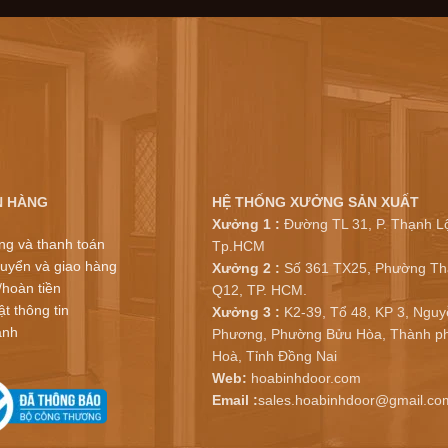
N HÀNG
HỆ THỐNG XƯỞNG SẢN XUẤT
Xưởng 1 :
Đường TL 31, P. Thạnh Lộ
ng và thanh toán
Tp.HCM
uyển và giao hàng
Xưởng 2 :
Số 361 TX25, Phường Th
/hoàn tiền
Q12, TP. HCM.
t thông tin
Xưởng 3 :
K2-39, Tổ 48, KP 3, Nguy
ành
Phương, Phường Bửu Hòa, Thành ph
Hoà, Tỉnh Đồng Nai
Web:
hoabinhdoor.com
Email :
sales.hoabinhdoor@gmail.co