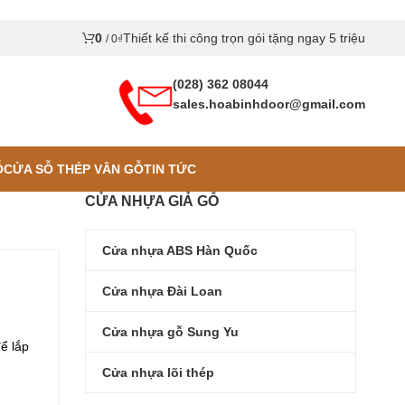
0
Thiết kế thi công trọn gói tặng ngay 5 triệu
/
0
₫
(028) 362 08044
sales.hoabinhdoor@gmail.com
Ỗ
CỬA SỖ THÉP VÂN GỖ
TIN TỨC
CỬA NHỰA GIẢ GỖ
Cửa nhựa ABS Hàn Quốc
|
Cửa nhựa Đài Loan
Cửa nhựa gỗ Sung Yu
ể lắp
.
Cửa nhựa lõi thép