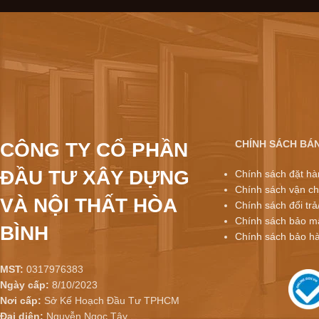
CHÍNH SÁCH BÁ
CÔNG TY CỔ PHẦN
ĐẦU TƯ XÂY DỰNG
Chính sách đặt hà
Chính sách vận ch
VÀ NỘI THẤT HÒA
Chính sách đổi trả
Chính sách bảo mậ
BÌNH
Chính sách bảo h
MST:
0317976383
Ngày cấp:
8/10/2023
Nơi cấp:
Sở Kế Hoạch Đầu Tư TPHCM
Đại diện:
Nguyễn Ngọc Tây