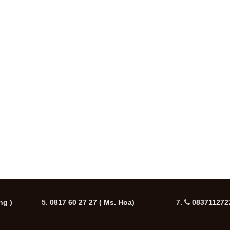
ng )
5.
0817 60 27 27
( Ms. Hoa)
7.
0837112727