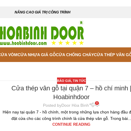
NÂNG CAO GIÁ TRỊ CÔNG TRÌNH
CỬA VÒM
CỬA NHỰA GIẢ GỖ
CỬA CHỐNG CHÁY
CỬA THÉP VÂN G
BÁO GIÁ
,
TIN TỨC
Cửa thép vân gỗ tại quận 7 – hồ chí minh 
Hoabinhdoor
0
Posted by
Door Hòa Bình
Hiện nay tại quận 7 - hồ chính, một trong những lựa chọn hàng đầu đ
đặt cửa cho các công trình chính là cửa thép vân gỗ. Trong bài..
CONTINUE READING