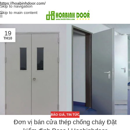
https://hoabinhdoor.com/
Skip to navigation
Skip to main content
19
TH10
BÁO GIÁ
,
TIN TỨC
Đơn vị bán cửa thép chống cháy Đặt