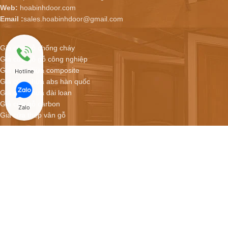
Web:
hoabinhdoor.com
Email :
sales.hoabinhdoor@gmail.com
Giá cửa gỗ chống cháy
Giá cửa gỗ gỗ công nghiệp
Giá cửa nhựa composite
Hotline
Giá cửa nhựa abs hàn quốc
Giá cửa nhựa đài loan
Giá cửa gỗ carbon
Zalo
Giá cửa thép vân gỗ
Hoabinhdoor - Showroom cửa online
CỬA NHỰA COMPOSITE GIÁ CHỈ 2.900.000/BỘ