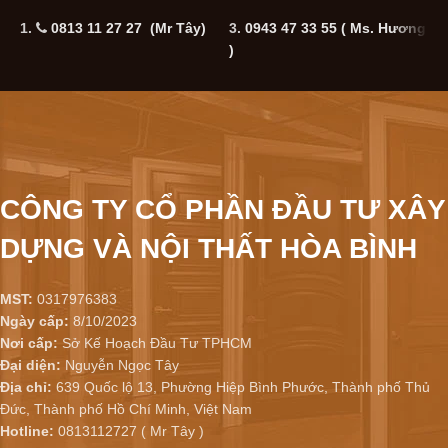
1.
0813 11 27 27 (Mr Tây)
3.
0943 47 33 55
( Ms. Hương
5
)
CÔNG TY CỔ PHẦN ĐẦU TƯ XÂY
DỰNG VÀ NỘI THẤT HÒA BÌNH
MST:
0317976383
Ngày cấp:
8/10/2023
Nơi cấp:
Sở Kế Hoạch Đầu Tư TPHCM
Đại diện:
Nguyễn Ngọc Tây
Địa chỉ:
639 Quốc lộ 13, Phường Hiệp Bình Phước, Thành phố Thủ
Đức, Thành phố Hồ Chí Minh, Việt Nam
Hotline:
0813112727 ( Mr Tây )