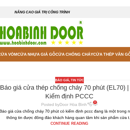
NÂNG CAO GIÁ TRỊ CÔNG TRÌNH
CỬA VÒM
CỬA NHỰA GIẢ GỖ
CỬA CHỐNG CHÁY
CỬA THÉP VÂN G
BÁO GIÁ
,
TIN TỨC
Báo giá cửa thép chống cháy 70 phút (EL70) |
Kiểm định PCCC
0
Posted by
Door Hòa Bình
Báo giá cửa chống cháy 70 phút có kiểm định pccc đang là một trong 
thông tin được đông đảo khách hàng quan tâm khi sản phẩm cửa t.
CONTINUE READING