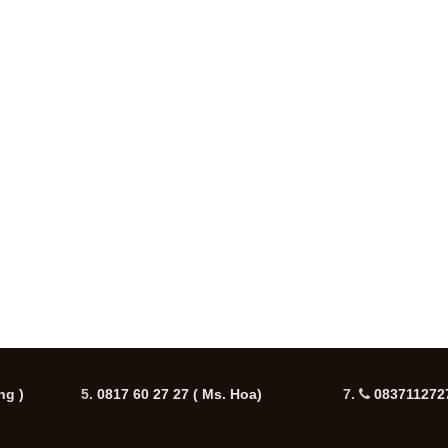
ng )
5.
0817 60 27 27
( Ms. Hoa)
7.
0837112727