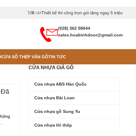
0
Thiết kế thi công trọn gói tặng ngay 5 triệu
/
0
₫
(028) 362 08044
sales.hoabinhdoor@gmail.com
Ỗ
CỬA SỖ THÉP VÂN GỖ
TIN TỨC
CỬA NHỰA GIẢ GỖ
Cửa nhựa ABS Hàn Quốc
 Đã
Cửa nhựa Đài Loan
Cửa nhựa gỗ Sung Yu
những
..
Cửa nhựa lõi thép