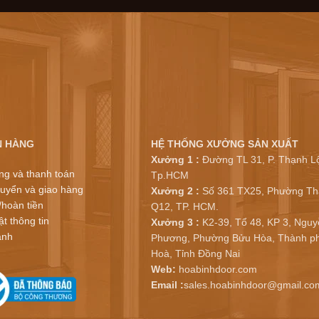
N HÀNG
HỆ THỐNG XƯỞNG SẢN XUẤT
Xưởng 1 :
Đường TL 31, P. Thạnh Lộ
ng và thanh toán
Tp.HCM
uyển và giao hàng
Xưởng 2 :
Số 361 TX25, Phường Th
/hoàn tiền
Q12, TP. HCM.
t thông tin
Xưởng 3 :
K2-39, Tổ 48, KP 3, Nguy
ành
Phương, Phường Bửu Hòa, Thành ph
Hoà, Tỉnh Đồng Nai
Web:
hoabinhdoor.com
Email :
sales.hoabinhdoor@gmail.co