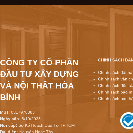
CHÍNH SÁCH BÁ
CÔNG TY CỔ PHẦN
ĐẦU TƯ XÂY DỰNG
Chính sách đặt hà
Chính sách vận ch
VÀ NỘI THẤT HÒA
Chính sách đổi trả
Chính sách bảo mậ
BÌNH
Chính sách bảo h
MST:
0317976383
Ngày cấp:
8/10/2023
Nơi cấp:
Sở Kế Hoạch Đầu Tư TPHCM
Đại diện:
Nguyễn Ngọc Tây