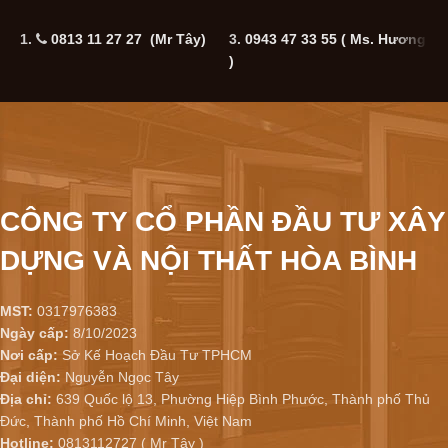
1.
0813 11 27 27 (Mr Tây)
3.
0943 47 33 55
( Ms. Hương
5
)
CÔNG TY CỔ PHẦN ĐẦU TƯ XÂY
DỰNG VÀ NỘI THẤT HÒA BÌNH
MST:
0317976383
Ngày cấp:
8/10/2023
Nơi cấp:
Sở Kế Hoạch Đầu Tư TPHCM
Đại diện:
Nguyễn Ngọc Tây
Địa chỉ:
639 Quốc lộ 13, Phường Hiệp Bình Phước, Thành phố Thủ
Đức, Thành phố Hồ Chí Minh, Việt Nam
Hotline:
0813112727 ( Mr Tây )