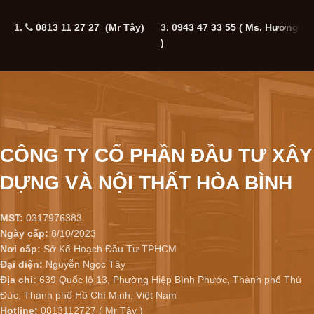
1.
0813 11 27 27 (Mr Tây)
3.
0943 47 33 55
( Ms. Hương
5
)
CÔNG TY CỔ PHẦN ĐẦU TƯ XÂY
DỰNG VÀ NỘI THẤT HÒA BÌNH
MST:
0317976383
Ngày cấp:
8/10/2023
Nơi cấp:
Sở Kế Hoạch Đầu Tư TPHCM
Đại diện:
Nguyễn Ngọc Tây
Địa chỉ:
639 Quốc lộ 13, Phường Hiệp Bình Phước, Thành phố Thủ
Đức, Thành phố Hồ Chí Minh, Việt Nam
Hotline:
0813112727 ( Mr Tây )