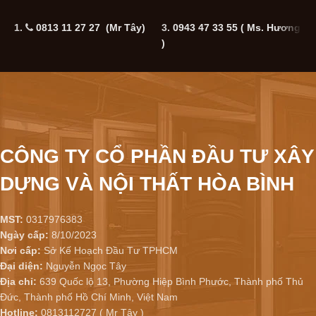
1.
0813 11 27 27 (Mr Tây)
3.
0943 47 33 55
( Ms. Hương
5
)
CÔNG TY CỔ PHẦN ĐẦU TƯ XÂY
DỰNG VÀ NỘI THẤT HÒA BÌNH
MST:
0317976383
Ngày cấp:
8/10/2023
Nơi cấp:
Sở Kế Hoạch Đầu Tư TPHCM
Đại diện:
Nguyễn Ngọc Tây
Địa chỉ:
639 Quốc lộ 13, Phường Hiệp Bình Phước, Thành phố Thủ
Đức, Thành phố Hồ Chí Minh, Việt Nam
Hotline:
0813112727 ( Mr Tây )