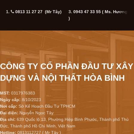
1.
0813 11 27 27 (Mr Tây)
3.
0943 47 33 55
( Ms. Hương
5
)
CÔNG TY CỔ PHẦN ĐẦU TƯ XÂY
DỰNG VÀ NỘI THẤT HÒA BÌNH
MST:
0317976383
Ngày cấp:
8/10/2023
Nơi cấp:
Sở Kế Hoạch Đầu Tư TPHCM
Đại diện:
Nguyễn Ngọc Tây
Địa chỉ:
639 Quốc lộ 13, Phường Hiệp Bình Phước, Thành phố Thủ
Đức, Thành phố Hồ Chí Minh, Việt Nam
Hotline:
0813112727 ( Mr Tây )