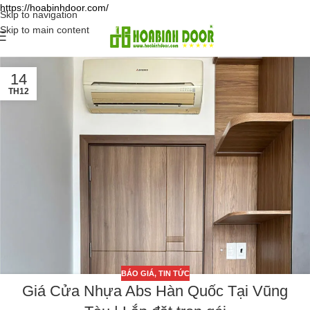
https://hoabinhdoor.com/
Skip to navigation
Skip to main content
14
TH12
BÁO GIÁ
,
TIN TỨC
Giá Cửa Nhựa Abs Hàn Quốc Tại Vũng