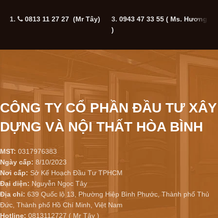
1.
0813 11 27 27 (Mr Tây)
3.
0943 47 33 55
( Ms. Hương
5
)
CÔNG TY CỔ PHẦN ĐẦU TƯ XÂY
DỰNG VÀ NỘI THẤT HÒA BÌNH
MST:
0317976383
Ngày cấp:
8/10/2023
Nơi cấp:
Sở Kế Hoạch Đầu Tư TPHCM
Đại diện:
Nguyễn Ngọc Tây
Địa chỉ:
639 Quốc lộ 13, Phường Hiệp Bình Phước, Thành phố Thủ
Đức, Thành phố Hồ Chí Minh, Việt Nam
Hotline:
0813112727 ( Mr Tây )