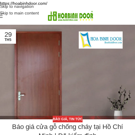
https://hoabinhdoor.com/
Skip to navigation
Skip to main content
29
TH5
BÁO GIÁ
,
TIN TỨC
Báo giá cửa gỗ chống cháy tại Hồ Chí