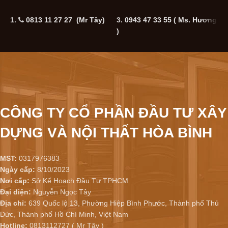
1.
0813 11 27 27 (Mr Tây)
3.
0943 47 33 55
( Ms. Hương
5
)
CÔNG TY CỔ PHẦN ĐẦU TƯ XÂY
DỰNG VÀ NỘI THẤT HÒA BÌNH
MST:
0317976383
Ngày cấp:
8/10/2023
Nơi cấp:
Sở Kế Hoạch Đầu Tư TPHCM
Đại diện:
Nguyễn Ngọc Tây
Địa chỉ:
639 Quốc lộ 13, Phường Hiệp Bình Phước, Thành phố Thủ
Đức, Thành phố Hồ Chí Minh, Việt Nam
Hotline:
0813112727 ( Mr Tây )