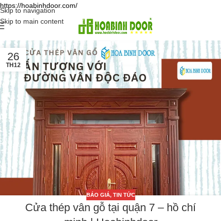
https://hoabinhdoor.com/
Skip to navigation
Skip to main content
26
TH12
BÁO GIÁ
,
TIN TỨC
Cửa thép vân gỗ tại quận 7 – hồ chí