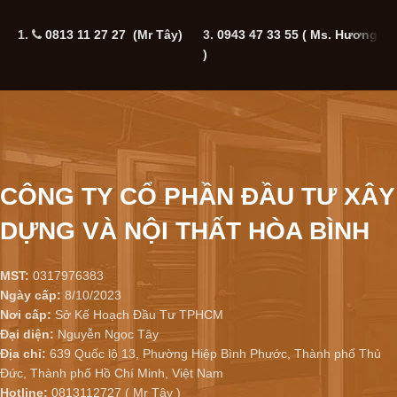
1.
0813 11 27 27 (Mr Tây)
3.
0943 47 33 55
( Ms. Hương
5
)
CÔNG TY CỔ PHẦN ĐẦU TƯ XÂY
DỰNG VÀ NỘI THẤT HÒA BÌNH
MST:
0317976383
Ngày cấp:
8/10/2023
Nơi cấp:
Sở Kế Hoạch Đầu Tư TPHCM
Đại diện:
Nguyễn Ngọc Tây
Địa chỉ:
639 Quốc lộ 13, Phường Hiệp Bình Phước, Thành phố Thủ
Đức, Thành phố Hồ Chí Minh, Việt Nam
Hotline:
0813112727 ( Mr Tây )