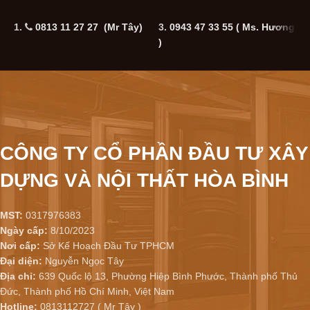
1.
0813 11 27 27 (Mr Tây)
3.
0943 47 33 55
( Ms. Hương
5
)
CÔNG TY CỔ PHẦN ĐẦU TƯ XÂY
DỰNG VÀ NỘI THẤT HÒA BÌNH
MST:
0317976383
Ngày cấp:
8/10/2023
Nơi cấp:
Sở Kế Hoạch Đầu Tư TPHCM
Đại diện:
Nguyễn Ngọc Tây
Địa chỉ:
639 Quốc lộ 13, Phường Hiệp Bình Phước, Thành phố Thủ
Đức, Thành phố Hồ Chí Minh, Việt Nam
Hotline:
0813112727 ( Mr Tây )