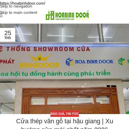
https://hoabinhdoor.com/
Skip to navigation
Skip to main content
25
TH5
BÁO GIÁ
,
TIN TỨC
Cửa thép vân gỗ tại hậu giang | Xu