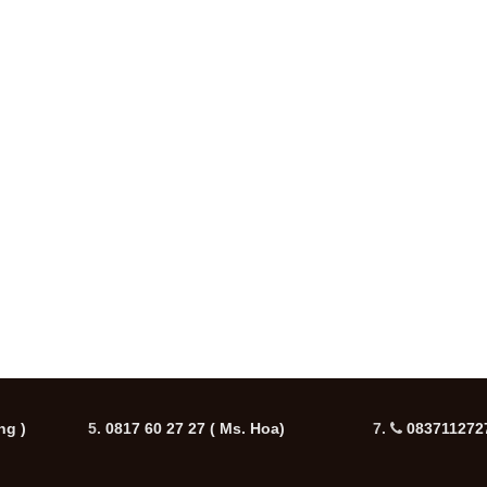
ng )
5.
0817 60 27 27
( Ms. Hoa)
7.
0837112727