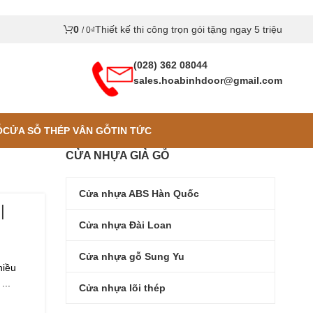
0
Thiết kế thi công trọn gói tặng ngay 5 triệu
/
0
₫
(028) 362 08044
sales.hoabinhdoor@gmail.com
Ỗ
CỬA SỖ THÉP VÂN GỖ
TIN TỨC
CỬA NHỰA GIẢ GỖ
Cửa nhựa ABS Hàn Quốc
|
Cửa nhựa Đài Loan
Cửa nhựa gỗ Sung Yu
hiều
...
Cửa nhựa lõi thép