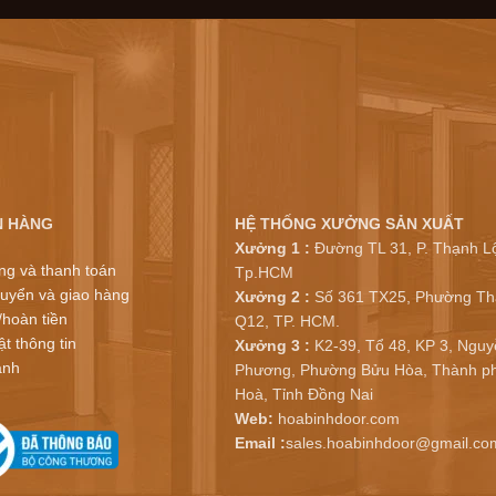
N HÀNG
HỆ THỐNG XƯỞNG SẢN XUẤT
Xưởng 1 :
Đường TL 31, P. Thạnh Lộ
ng và thanh toán
Tp.HCM
uyển và giao hàng
Xưởng 2 :
Số 361 TX25, Phường Th
/hoàn tiền
Q12, TP. HCM.
t thông tin
Xưởng 3 :
K2-39, Tổ 48, KP 3, Nguy
ành
Phương, Phường Bửu Hòa, Thành ph
Hoà, Tỉnh Đồng Nai
Web:
hoabinhdoor.com
Email :
sales.hoabinhdoor@gmail.co