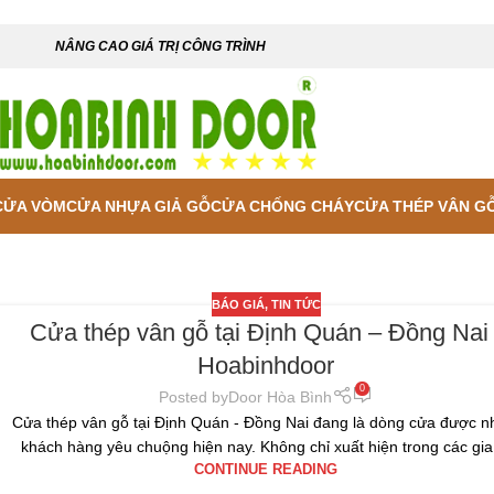
NÂNG CAO GIÁ TRỊ CÔNG TRÌNH
CỬA VÒM
CỬA NHỰA GIẢ GỖ
CỬA CHỐNG CHÁY
CỬA THÉP VÂN G
BÁO GIÁ
,
TIN TỨC
Cửa thép vân gỗ tại Định Quán – Đồng Nai 
Hoabinhdoor
0
Posted by
Door Hòa Bình
Cửa thép vân gỗ tại Định Quán - Đồng Nai đang là dòng cửa được n
khách hàng yêu chuộng hiện nay. Không chỉ xuất hiện trong các gia 
CONTINUE READING